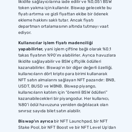
likidite sağlayıcılarına iade edilir ve %0,05'i BSW
token yakma için kullanılır. Biswap gelecekte bu
fiyatı artırma ve gizli fiyattan ekibe bir ödenek
ekleme hakkını saklı tutar. Ancak fiyatı
departman ortalamasının altında tutmayı vaat
ediyor.
Kullanıcılar işlem fiyatı madenciliği
yapabilirler,
yani işlem çiftine bağlı olarak %0,1
takas fiyatının %90'ını alabilirler. Ayrıca havuzlara
likidite sağlayabilir ve BSW çiftçilik ödülleri
kazanabilirler. Biswap'ın bir diğer değerli özelliği,
kullanıcıların dört kripto para birimi kullanarak
NFT satın almalarını sağlayan NFT pazarıdır: BNB,
USDT, BUSD ve WBNB. Biswap piyango,
kullanıcıların katılım için “önemli BSW ödülleri”
kazanabilecekleri bir piyangodur. Her kullanıcı,
%80'i ödül havuzuna yeniden dağıtılacak olan
sınırsız sayıda bilet satın alabilir.
Biswap'ın ayrıca
bir NFT Launchpad, bir NFT
Stake Pool, bir NFT Boost ve bir NFT Level Up'dan