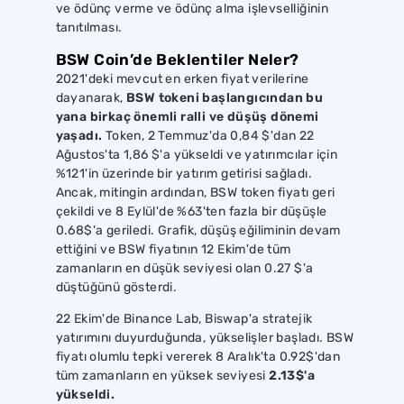
ve ödünç verme ve ödünç alma işlevselliğinin
tanıtılması.
BSW Coin’de Beklentiler Neler?
2021'deki mevcut en erken fiyat verilerine
dayanarak,
BSW tokeni başlangıcından bu
yana birkaç önemli ralli ve düşüş dönemi
yaşadı.
Token, 2 Temmuz'da 0,84 $'dan 22
Ağustos'ta 1,86 $'a yükseldi ve yatırımcılar için
%121'in üzerinde bir yatırım getirisi sağladı.
Ancak, mitingin ardından, BSW token fiyatı geri
çekildi ve 8 Eylül'de %63'ten fazla bir düşüşle
0.68$'a geriledi. Grafik, düşüş eğiliminin devam
ettiğini ve BSW fiyatının 12 Ekim'de tüm
zamanların en düşük seviyesi olan 0.27 $'a
düştüğünü gösterdi.
22 Ekim'de Binance Lab, Biswap'a stratejik
yatırımını duyurduğunda, yükselişler başladı. BSW
fiyatı olumlu tepki vererek 8 Aralık'ta 0.92$'dan
tüm zamanların en yüksek seviyesi
2.13$'a
yükseldi.