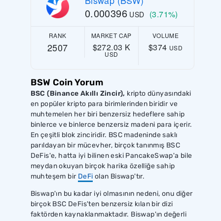
0.000396
(3.71%)
USD
RANK
MARKET CAP
VOLUME
2507
$272.03 K
$374
USD
USD
BSW Coin Yorum
BSC (Binance Akıllı Zincir),
kripto dünyasındaki
en popüler kripto para birimlerinden biridir ve
muhtemelen her biri benzersiz hedeflere sahip
binlerce ve binlerce benzersiz madeni para içerir.
En çeşitli blok zinciridir. BSC madeninde saklı
parıldayan bir mücevher, birçok tanınmış BSC
DeFis'e, hatta iyi bilinen eski PancakeSwap'a bile
meydan okuyan birçok harika özelliğe sahip
muhteşem bir
DeFi
olan Biswap'tır.
Biswap'ın bu kadar iyi olmasının nedeni, onu diğer
birçok BSC DeFis'ten benzersiz kılan bir dizi
faktörden kaynaklanmaktadır. Biswap'ın değerli