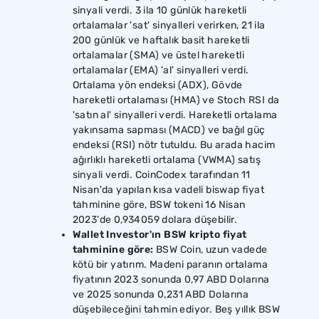
sinyali verdi. 3 ila 10 günlük hareketli
ortalamalar 'sat' sinyalleri verirken, 21 ila
200 günlük ve haftalık basit hareketli
ortalamalar (SMA) ve üstel hareketli
ortalamalar (EMA) 'al' sinyalleri verdi.
Ortalama yön endeksi (ADX), Gövde
hareketli ortalaması (HMA) ve Stoch RSI da
'satın al' sinyalleri verdi. Hareketli ortalama
yakınsama sapması (MACD) ve bağıl güç
endeksi (RSI) nötr tutuldu. Bu arada hacim
ağırlıklı hareketli ortalama (VWMA) satış
sinyali verdi. CoinCodex tarafından 11
Nisan'da yapılan kısa vadeli biswap fiyat
tahminine göre, BSW tokeni 16 Nisan
2023'de 0,934059 dolara düşebilir.
Wallet Investor'ın BSW kripto fiyat
tahminine göre:
BSW Coin, uzun vadede
kötü bir yatırım. Madeni paranın ortalama
fiyatının 2023 sonunda 0,97 ABD Dolarına
ve 2025 sonunda 0,231 ABD Dolarına
düşebileceğini tahmin ediyor. Beş yıllık BSW