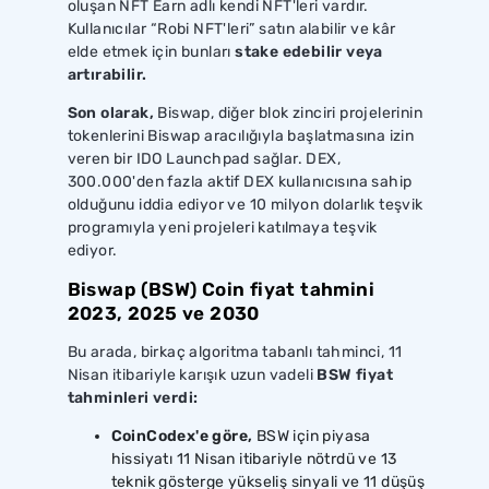
oluşan NFT Earn adlı kendi NFT'leri vardır.
Kullanıcılar “Robi NFT'leri” satın alabilir ve kâr
elde etmek için bunları
stake edebilir veya
artırabilir.
Son olarak,
Biswap, diğer blok zinciri projelerinin
tokenlerini Biswap aracılığıyla başlatmasına izin
veren bir IDO Launchpad sağlar. DEX,
300.000'den fazla aktif DEX kullanıcısına sahip
olduğunu iddia ediyor ve 10 milyon dolarlık teşvik
programıyla yeni projeleri katılmaya teşvik
ediyor.
Biswap (BSW) Coin fiyat tahmini
2023, 2025 ve 2030
Bu arada, birkaç algoritma tabanlı tahminci, 11
Nisan itibariyle karışık uzun vadeli
BSW fiyat
tahminleri verdi:
CoinCodex'e göre,
BSW için piyasa
hissiyatı 11 Nisan itibariyle nötrdü ve 13
teknik gösterge yükseliş sinyali ve 11 düşüş