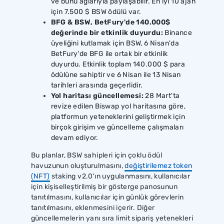
ve bunu ağlarıyla paylaşabilir. En iyi 10 ajan
için 7.500 $ BSW ödülü var.
BFG & BSW, BetFury'de 140.000$
değerinde bir etkinlik duyurdu:
Binance
üyeliğini kutlamak için BSW, 6 Nisan'da
BetFury'de BFG ile ortak bir etkinlik
duyurdu. Etkinlik toplam 140.000 $ para
ödülüne sahiptir ve 6 Nisan ile 13 Nisan
tarihleri ​​arasında geçerlidir.
Yol haritası güncellemesi:
28 Mart'ta
revize edilen Biswap yol haritasına göre,
platformun yeteneklerini geliştirmek için
birçok girişim ve güncelleme çalışmaları
devam ediyor.
Bu planlar, BSW sahipleri için çoklu ödül
havuzunun oluşturulmasını,
değiştirilemez token
(NFT)
staking v2.0'ın uygulanmasını, kullanıcılar
için kişiselleştirilmiş bir gösterge panosunun
tanıtılmasını, kullanıcılar için günlük görevlerin
tanıtılmasını, eklenmesini içerir. Diğer
güncellemelerin yanı sıra limit sipariş yetenekleri