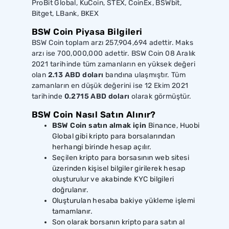
ProBit Global, KuCoin, STEX, CoinEx, BSWbit,
Bitget, LBank, BKEX
BSW Coin Piyasa Bilgileri
BSW Coin toplam arzı 257,904,694 adettir. Maks
arzı ise 700,000,000 adettir. BSW Coin 08 Aralık
2021 tarihinde tüm zamanların en yüksek değeri
olan
2.13 ABD doları
bandına ulaşmıştır. Tüm
zamanların en düşük değerini ise 12 Ekim 2021
tarihinde
0.2715 ABD doları
olarak görmüştür.
BSW Coin Nasıl Satın Alınır?
BSW Coin satın almak için
Binance, Huobi
Global gibi kripto para borsalarından
herhangi birinde hesap açılır.
Seçilen kripto para borsasının web sitesi
üzerinden kişisel bilgiler girilerek hesap
oluşturulur ve akabinde KYC bilgileri
doğrulanır.
Oluşturulan hesaba bakiye yükleme işlemi
tamamlanır.
Son olarak borsanın kripto para satın al