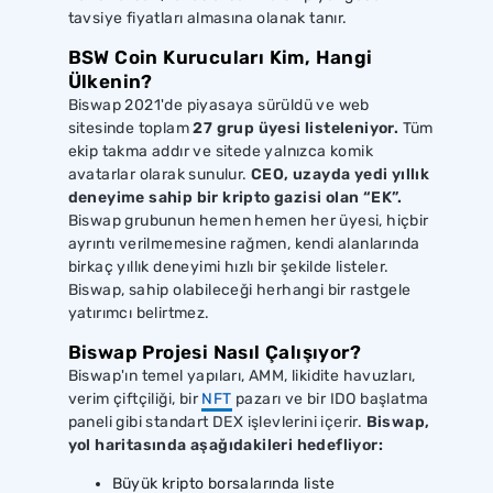
tavsiye fiyatları almasına olanak tanır.
BSW Coin Kurucuları Kim, Hangi
Ülkenin?
Biswap 2021'de piyasaya sürüldü ve web
sitesinde toplam
27 grup üyesi listeleniyor.
Tüm
ekip takma addır ve sitede yalnızca komik
avatarlar olarak sunulur.
CEO, uzayda yedi yıllık
deneyime sahip bir kripto gazisi olan “EK”.
Biswap grubunun hemen hemen her üyesi, hiçbir
ayrıntı verilmemesine rağmen, kendi alanlarında
birkaç yıllık deneyimi hızlı bir şekilde listeler.
Biswap, sahip olabileceği herhangi bir rastgele
yatırımcı belirtmez.
Biswap Projesi Nasıl Çalışıyor?
Biswap'ın temel yapıları, AMM, likidite havuzları,
verim çiftçiliği, bir
NFT
pazarı ve bir IDO başlatma
paneli gibi standart DEX işlevlerini içerir.
Biswap,
yol haritasında aşağıdakileri hedefliyor:
Büyük kripto borsalarında liste