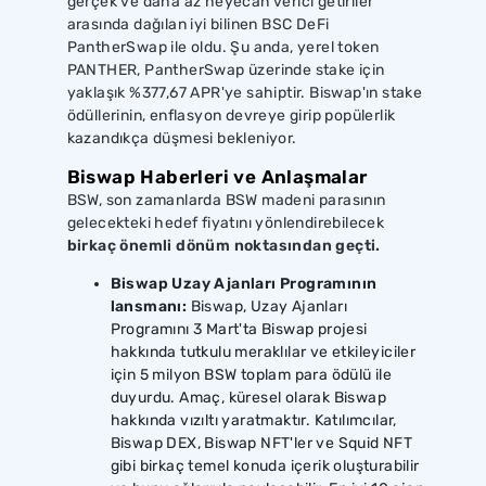
gerçek ve daha az heyecan verici getiriler
arasında dağılan iyi bilinen BSC DeFi
PantherSwap ile oldu. Şu anda, yerel token
PANTHER, PantherSwap üzerinde stake için
yaklaşık %377,67 APR'ye sahiptir. Biswap'ın stake
ödüllerinin, enflasyon devreye girip popülerlik
kazandıkça düşmesi bekleniyor.
Biswap Haberleri ve Anlaşmalar
BSW, son zamanlarda BSW madeni parasının
gelecekteki hedef fiyatını yönlendirebilecek
birkaç önemli dönüm noktasından geçti.
Biswap Uzay Ajanları Programının
lansmanı:
Biswap, Uzay Ajanları
Programını 3 Mart'ta Biswap projesi
hakkında tutkulu meraklılar ve etkileyiciler
için 5 milyon BSW toplam para ödülü ile
duyurdu. Amaç, küresel olarak Biswap
hakkında vızıltı yaratmaktır. Katılımcılar,
Biswap DEX, Biswap NFT'ler ve Squid NFT
gibi birkaç temel konuda içerik oluşturabilir