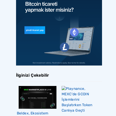
İlginizi Çekebilir
Beldex, Ekosistem