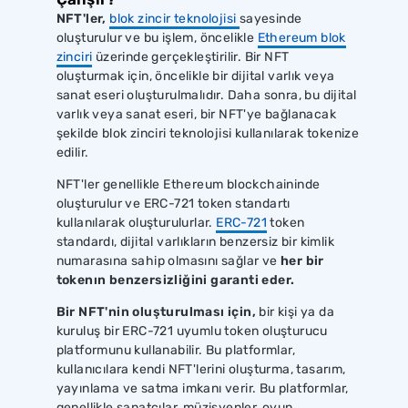
NFT'ler,
blok zincir teknolojisi
sayesinde
oluşturulur ve bu işlem, öncelikle
Ethereum blok
zinciri
üzerinde gerçekleştirilir. Bir NFT
oluşturmak için, öncelikle bir dijital varlık veya
sanat eseri oluşturulmalıdır. Daha sonra, bu dijital
varlık veya sanat eseri, bir NFT'ye bağlanacak
şekilde blok zinciri teknolojisi kullanılarak tokenize
edilir.
NFT'ler genellikle Ethereum blockchaininde
oluşturulur ve ERC-721 token standartı
kullanılarak oluşturulurlar.
ERC-721
token
standardı, dijital varlıkların benzersiz bir kimlik
numarasına sahip olmasını sağlar ve
her bir
tokenın benzersizliğini garanti eder.
Bir NFT'nin oluşturulması için,
bir kişi ya da
kuruluş bir ERC-721 uyumlu token oluşturucu
platformunu kullanabilir. Bu platformlar,
kullanıcılara kendi NFT'lerini oluşturma, tasarım,
yayınlama ve satma imkanı verir. Bu platformlar,
genellikle sanatçılar, müzisyenler, oyun