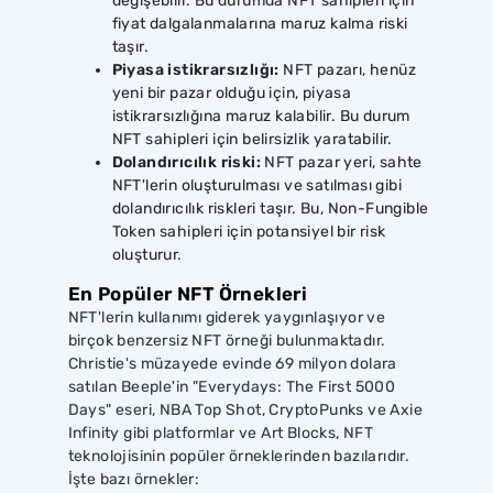
değişebilir. Bu durumda NFT sahipleri için
fiyat dalgalanmalarına maruz kalma riski
taşır.
Piyasa istikrarsızlığı:
NFT pazarı, henüz
yeni bir pazar olduğu için, piyasa
istikrarsızlığına maruz kalabilir. Bu durum
NFT sahipleri için belirsizlik yaratabilir.
Dolandırıcılık riski:
NFT pazar yeri, sahte
NFT'lerin oluşturulması ve satılması gibi
dolandırıcılık riskleri taşır. Bu, Non-Fungible
Token
sahipleri için potansiyel bir risk
oluşturur.
En Popüler NFT Örnekleri
NFT'lerin kullanımı giderek yaygınlaşıyor ve
birçok benzersiz NFT örneği bulunmaktadır.
Christie's müzayede evinde 69 milyon dolara
satılan Beeple'in "Everydays: The First 5000
Days" eseri, NBA Top Shot, CryptoPunks ve Axie
Infinity gibi platformlar ve Art Blocks, NFT
teknolojisinin popüler örneklerinden bazılarıdır.
İşte bazı örnekler: