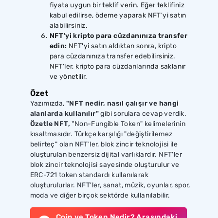
fiyata uygun bir teklif verin. Eğer teklifiniz
kabul edilirse, ödeme yaparak NFT'yi satın
alabilirsiniz.
NFT'yi kripto para cüzdanınıza transfer
edin:
NFT'yi satın aldıktan sonra, kripto
para cüzdanınıza transfer edebilirsiniz.
NFT'ler, kripto para cüzdanlarında saklanır
ve yönetilir.
Özet
Yazımızda,
"NFT nedir, nasıl çalışır ve hangi
alanlarda kullanılır"
gibi sorulara cevap verdik.
Özetle NFT,
"Non-Fungible Token" kelimelerinin
kısaltmasıdır. Türkçe karşılığı "değiştirilemez
belirteç" olan NFT'ler, blok zincir teknolojisi ile
oluşturulan benzersiz dijital varlıklardır. NFT'ler
blok zincir teknolojisi sayesinde oluşturulur ve
ERC-721 token standardı kullanılarak
oluşturulurlar. NFT'ler, sanat, müzik, oyunlar, spor,
moda ve diğer birçok sektörde kullanılabilir.
Coin ve Token Nedir? Arasındaki