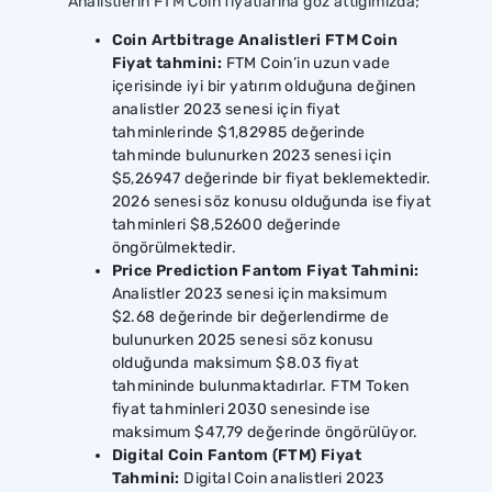
Analistlerin FTM Coin fiyatlarına göz attığımızda;
Coin Artbitrage Analistleri FTM Coin
Fiyat tahmini:
FTM Coin’in uzun vade
içerisinde iyi bir yatırım olduğuna değinen
analistler 2023 senesi için fiyat
tahminlerinde $1,82985 değerinde
tahminde bulunurken 2023 senesi için
$5,26947 değerinde bir fiyat beklemektedir.
2026 senesi söz konusu olduğunda ise fiyat
tahminleri $8,52600 değerinde
öngörülmektedir.
Price Prediction Fantom Fiyat Tahmini:
Analistler 2023 senesi için maksimum
$2.68 değerinde bir değerlendirme de
bulunurken 2025 senesi söz konusu
olduğunda maksimum $8.03 fiyat
tahmininde bulunmaktadırlar. FTM Token
fiyat tahminleri 2030 senesinde ise
maksimum $47,79 değerinde öngörülüyor.
Digital Coin Fantom (FTM) Fiyat
Tahmini:
Digital Coin analistleri 2023