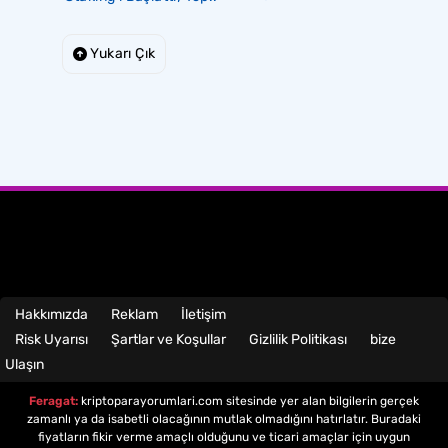
Yukarı Çık
Hakkımızda
Reklam
İletişim
Risk Uyarısı
Şartlar ve Koşullar
Gizlilik Politikası
bize
Ulaşın
Feragat:
kriptoparayorumlari.com sitesinde yer alan bilgilerin gerçek
zamanlı ya da isabetli olacağının mutlak olmadığını hatırlatır. Buradaki
fiyatların fikir verme amaçlı olduğunu ve ticari amaçlar için uygun