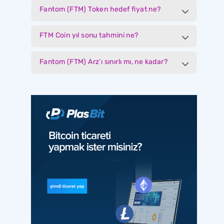
Fantom (FTM) Token hedef fiyat ne?
FTM Coin yıl sonu tahmini ne?
Fantom (FTM) Arz'ı sınırlı mı, ne kadar?