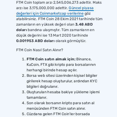
FTM Coin toplam arzı 2,545,006,273 adettir. Maks
arzı ise 3,175,000,000 adettir.
Güncel piyasa
değerleri için Coinmarketcap verilerine
göz
atabilirsiniz. FTM Coin 28 Ekim 2021 tarihinde tüm
zamanların en yüksek değeri olan
3.48 ABD
doları
bandına ulaşmıştır. Tüm zamanların en
düşük değerini ise 13 Mart 2020 tarihinde
0.001953 ABD doları
olarak görmüştür.
FTM Coin Nasıl Satın Alınır?
FTM Coin satın almak için;
Binance,
KuCoin, FTX gibi kripto para borsalarının
herhangi birinde hesap açılır.
Borsa web sitesi üzerinden kişisel bilgiler
girilerek hesap oluşturulur, ardından KYC
bilgileri doğrulanır.
Oluşturulan hesaba bakiye yükleme işlemi
tamamlanır.
Son olarak borsanın kripto para satın al
menüsünden FTM Coin satın alınır.
Cüzdana gelen FTM Coin'ler borsada