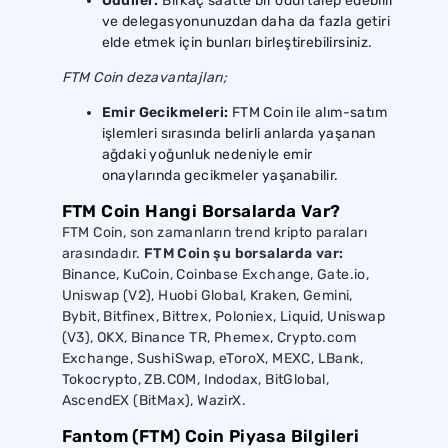
Ödüller:
Birkaç saatte bir ödül talep edebilir
ve delegasyonunuzdan daha da fazla getiri
elde etmek için bunları birleştirebilirsiniz.
FTM Coin dezavantajları;
Emir Gecikmeleri:
FTM Coin ile alım-satım
işlemleri sırasında belirli anlarda yaşanan
ağdaki yoğunluk nedeniyle emir
onaylarında gecikmeler yaşanabilir.
FTM Coin Hangi Borsalarda Var?
FTM Coin, son zamanların trend kripto paraları
arasındadır.
FTM Coin şu borsalarda var:
Binance, KuCoin, Coinbase Exchange, Gate.io,
Uniswap (V2), Huobi Global, Kraken, Gemini,
Bybit, Bitfinex, Bittrex, Poloniex, Liquid, Uniswap
(V3), OKX, Binance TR, Phemex, Crypto.com
Exchange, SushiSwap, eToroX, MEXC, LBank,
Tokocrypto, ZB.COM, Indodax, BitGlobal,
AscendEX (BitMax), WazirX.
Fantom (FTM) Coin Piyasa Bilgileri