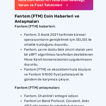
Mina Coin Alınır Mı? Mina Coin Geleceği,
Yorum ve Fiyat Tahminleri
Fantom (FTM) Coin Haberleri ve
Anlaşmaları
Fantom (FTM) haberleri;
Fantom, 3 Aralık 2021 tarihinde küresel
operasyonlarını genişletmek için SELISE ile
ortaklık kurduğunu duyurdu.
Fantom, çevre dostu blok zinciri olarak yeni
bir aBFT algoritması tarafından desteklenen
Hisse Kanıtı konsensüsünün uygulanmasını
duyurdu.
Fantom (FTM) ve ekosistemi hızla büyüyor
ve Fantom %1000 fiyat potansiyeli ile
gündem de karşımıza çıkıyor.
Fantom (FTM) anlaşmaları;
Fantom, Chainlink'i entegre ediyor.
Fantom’un Band Protocol, Covalent, Ankr,
API3 gibi isimler ile ortaklığı bulunuyor.