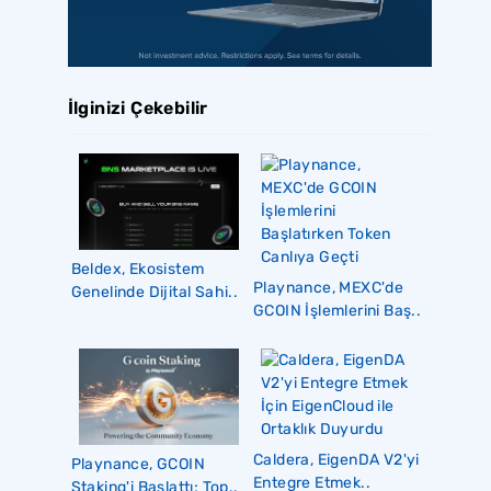
İlginizi Çekebilir
Beldex, Ekosistem
Playnance, MEXC'de
Genelinde Dijital Sahi..
GCOIN İşlemlerini Baş..
Caldera, EigenDA V2'yi
Playnance, GCOIN
Entegre Etmek..
Staking'i Başlattı; Top..