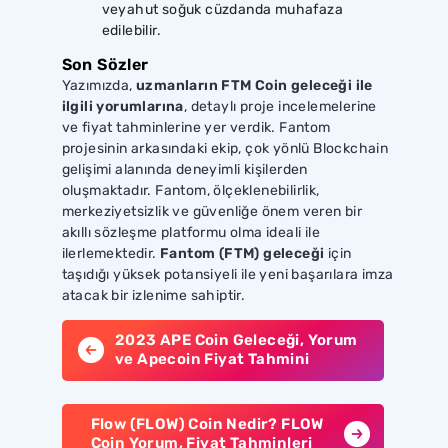
veyahut soğuk cüzdanda muhafaza
edilebilir.
Son Sözler
Yazımızda,
uzmanların FTM Coin geleceği ile
ilgili yorumlarına
, detaylı proje incelemelerine
ve fiyat tahminlerine yer verdik. Fantom
projesinin arkasındaki ekip, çok yönlü Blockchain
gelişimi alanında deneyimli kişilerden
oluşmaktadır. Fantom, ölçeklenebilirlik,
merkeziyetsizlik ve güvenliğe önem veren bir
akıllı sözleşme platformu olma ideali ile
ilerlemektedir.
Fantom (FTM) geleceği
için
taşıdığı yüksek potansiyeli ile yeni başarılara imza
atacak bir izlenime sahiptir.
2023 APE Coin Geleceği, Yorum
ve Apecoin Fiyat Tahmini
Flow (FLOW) Coin Nedir? FLOW
Coin Yorum, Fiyat Tahminleri