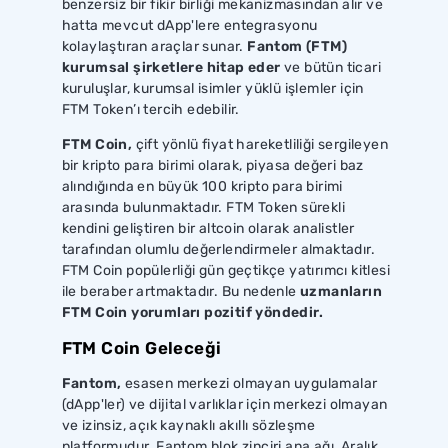
benzersiz bir fikir birliği mekanizmasından alır ve
hatta mevcut dApp'lere entegrasyonu
kolaylaştıran araçlar sunar.
Fantom (FTM)
kurumsal şirketlere hitap eder
ve bütün ticari
kuruluşlar, kurumsal isimler yüklü işlemler için
FTM Token’ı tercih edebilir.
FTM Coin,
çift yönlü fiyat hareketliliği sergileyen
bir kripto para birimi olarak, piyasa değeri baz
alındığında en büyük 100 kripto para birimi
arasında bulunmaktadır. FTM Token sürekli
kendini geliştiren bir altcoin olarak analistler
tarafından olumlu değerlendirmeler almaktadır.
FTM Coin popülerliği gün geçtikçe yatırımcı kitlesi
ile beraber artmaktadır. Bu nedenle
uzmanların
FTM Coin yorumları pozitif yöndedir.
FTM Coin Geleceği
Fantom,
esasen merkezi olmayan uygulamalar
(dApp'ler) ve dijital varlıklar için merkezi olmayan
ve izinsiz, açık kaynaklı akıllı sözleşme
platformudur. Fantom blok zinciri ana ağı, Aralık