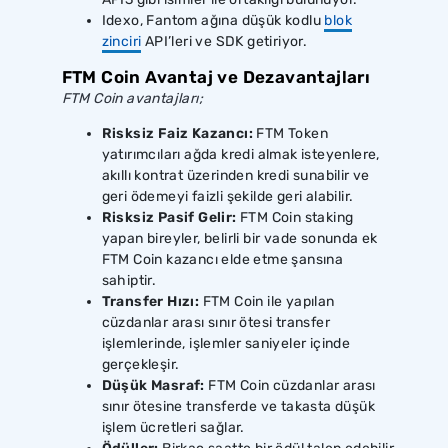
Idexo, Fantom ağına düşük kodlu
blok
zinciri
API’leri ve SDK getiriyor.
FTM Coin Avantaj ve Dezavantajları
FTM Coin avantajları;
Risksiz Faiz Kazancı:
FTM Token
yatırımcıları ağda kredi almak isteyenlere,
akıllı kontrat üzerinden kredi sunabilir ve
geri ödemeyi faizli şekilde geri alabilir.
Risksiz Pasif Gelir:
FTM Coin staking
yapan bireyler, belirli bir vade sonunda ek
FTM Coin kazancı elde etme şansına
sahiptir.
Transfer Hızı:
FTM Coin ile yapılan
cüzdanlar arası sınır ötesi transfer
işlemlerinde, işlemler saniyeler içinde
gerçekleşir.
Düşük Masraf:
FTM Coin cüzdanlar arası
sınır ötesine transferde ve takasta düşük
işlem ücretleri sağlar.