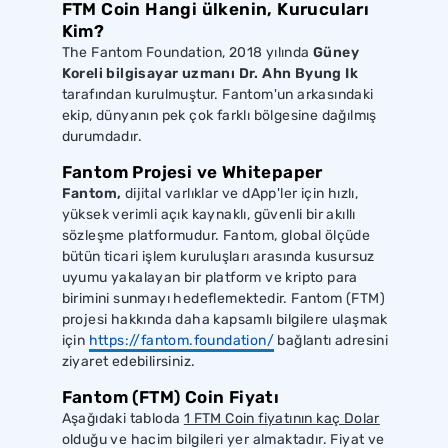
FTM Coin Hangi ülkenin, Kurucuları
Kim?
The Fantom Foundation, 2018 yılında
Güney
Koreli bilgisayar uzmanı Dr. Ahn Byung Ik
tarafından kurulmuştur. Fantom'un arkasındaki
ekip, dünyanın pek çok farklı bölgesine dağılmış
durumdadır.
Fantom Projesi ve Whitepaper
Fantom,
dijital varlıklar ve dApp'ler için hızlı,
yüksek verimli açık kaynaklı, güvenli bir akıllı
sözleşme platformudur. Fantom, global ölçüde
bütün ticari işlem kuruluşları arasında kusursuz
uyumu yakalayan bir platform ve kripto para
birimini sunmayı hedeflemektedir. Fantom (FTM)
projesi hakkında daha kapsamlı bilgilere ulaşmak
için
https://fantom.foundation/
bağlantı adresini
ziyaret edebilirsiniz.
Fantom (FTM) Coin Fiyatı
Aşağıdaki tabloda
1 FTM Coin fiyatının kaç Dolar
olduğu ve hacim bilgileri yer almaktadır. Fiyat ve