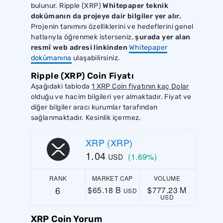
bulunur. Ripple (XRP)
Whitepaper teknik
dokümanın da projeye dair bilgiler yer alır.
Projenin tanımını özelliklerini ve hedeflerini genel
hatlarıyla öğrenmek isterseniz,
şurada yer alan
resmî web adresi linkinden
Whitepaper
dokümanına
ulaşabilirsiniz.
Ripple (XRP) Coin Fiyatı
Aşağıdaki tabloda
1 XRP Coin fiyatının kaç Dolar
olduğu ve hacim bilgileri yer almaktadır. Fiyat ve
diğer bilgiler aracı kurumlar tarafından
sağlanmaktadır. Kesinlik içermez.
XRP (XRP)
1.04
(1.69%)
USD
RANK
MARKET CAP
VOLUME
6
$65.18 B
$777.23 M
USD
USD
XRP Coin Yorum