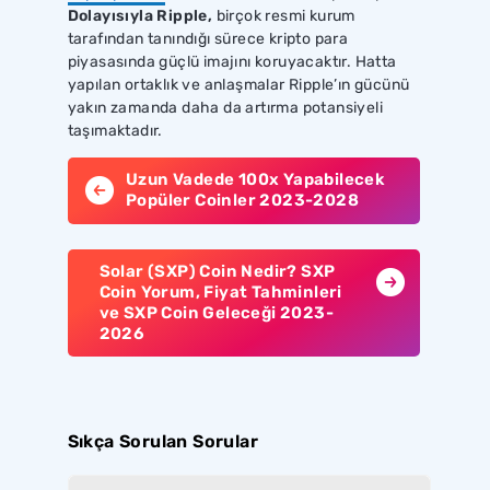
Dolayısıyla Ripple,
birçok resmi kurum
tarafından tanındığı sürece kripto para
piyasasında güçlü imajını koruyacaktır. Hatta
yapılan ortaklık ve anlaşmalar Ripple’ın gücünü
yakın zamanda daha da artırma potansiyeli
taşımaktadır.
Uzun Vadede 100x Yapabilecek
Popüler Coinler 2023-2028
Solar (SXP) Coin Nedir? SXP
Coin Yorum, Fiyat Tahminleri
ve SXP Coin Geleceği 2023-
2026
Sıkça Sorulan Sorular