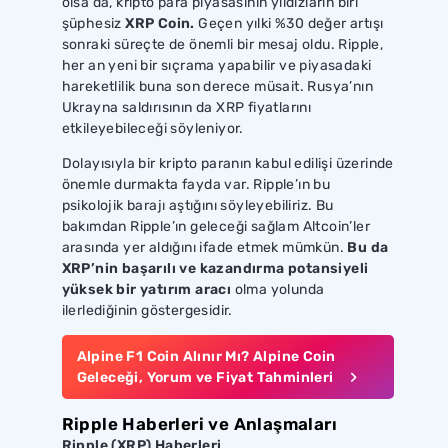
olsa da, kripto para piyasasının yıldızların biri
şüphesiz
XRP Coin.
Geçen yılki %30 değer artışı
sonraki süreçte de önemli bir mesaj oldu. Ripple,
her an yeni bir sıçrama yapabilir ve piyasadaki
hareketlilik buna son derece müsait. Rusya’nın
Ukrayna saldırısının da XRP fiyatlarını
etkileyebileceği söyleniyor.
Dolayısıyla bir kripto paranın kabul edilişi üzerinde
önemle durmakta fayda var. Ripple’ın bu
psikolojik barajı aştığını söyleyebiliriz. Bu
bakımdan Ripple’ın geleceği sağlam Altcoin’ler
arasında yer aldığını ifade etmek mümkün.
Bu da
XRP’nin başarılı ve kazandırma potansiyeli
yüksek bir yatırım aracı
olma yolunda
ilerlediğinin göstergesidir.
Alpine F1 Coin Alınır Mı? Alpine Coin
Geleceği, Yorum ve Fiyat Tahminleri
Ripple Haberleri ve Anlaşmaları
Ripple (XRP) Haberleri