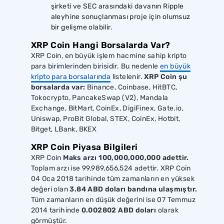
şirketi ve SEC arasındaki davanın Ripple
aleyhine sonuçlanması proje için olumsuz
bir gelişme olabilir.
XRP Coin Hangi Borsalarda Var?
XRP Coin, en büyük işlem hacmine sahip kripto
para birimlerinden birisidir. Bu nedenle
en büyük
kripto para borsalarında
listelenir.
XRP Coin şu
borsalarda var:
Binance, Coinbase, HitBTC,
Tokocrypto, PancakeSwap (V2), Mandala
Exchange, BitMart, CoinEx, DigiFinex, Gate.io,
Uniswap, ProBit Global, STEX, CoinEx, Hotbit,
Bitget, LBank, BKEX
XRP Coin Piyasa Bilgileri
XRP Coin
Maks arzı 100,000,000,000 adettir.
Toplam arzı ise 99,989,656,524 adettir. XRP Coin
04 Oca 2018 tarihinde tüm zamanların en yüksek
değeri olan
3.84 ABD doları bandına ulaşmıştır.
Tüm zamanların en düşük değerini ise 07 Temmuz
2014 tarihinde
0.002802 ABD doları
olarak
görmüştür.