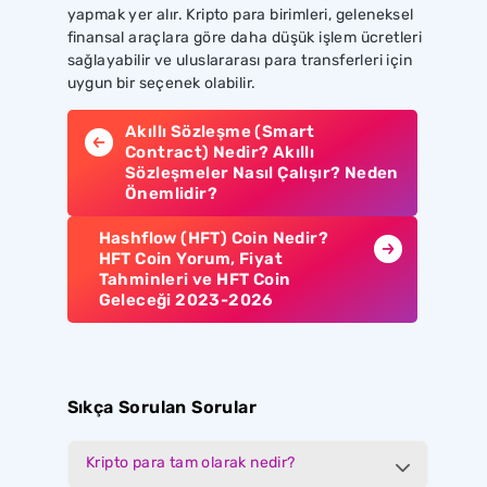
yapmak yer alır. Kripto para birimleri, geleneksel
finansal araçlara göre daha düşük işlem ücretleri
sağlayabilir ve uluslararası para transferleri için
uygun bir seçenek olabilir.
Akıllı Sözleşme (Smart
Contract) Nedir? Akıllı
Sözleşmeler Nasıl Çalışır? Neden
Önemlidir?
Hashflow (HFT) Coin Nedir?
HFT Coin Yorum, Fiyat
Tahminleri ve HFT Coin
Geleceği 2023-2026
Sıkça Sorulan Sorular
Kripto para tam olarak nedir?