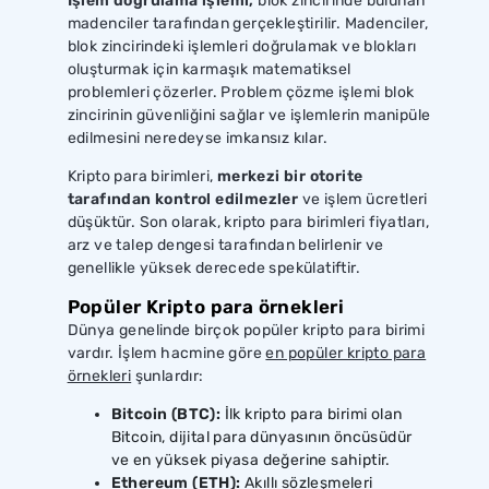
İşlem doğrulama işlemi,
blok zincirinde bulunan
madenciler tarafından gerçekleştirilir. Madenciler,
blok zincirindeki işlemleri doğrulamak ve blokları
oluşturmak için karmaşık matematiksel
problemleri çözerler. Problem çözme işlemi blok
zincirinin güvenliğini sağlar ve işlemlerin manipüle
edilmesini neredeyse imkansız kılar.
Kripto para birimleri,
merkezi bir otorite
tarafından kontrol edilmezler
ve işlem ücretleri
düşüktür. Son olarak, kripto para birimleri fiyatları,
arz ve talep dengesi tarafından belirlenir ve
genellikle yüksek derecede spekülatiftir.
Popüler Kripto para örnekleri
Dünya genelinde birçok popüler kripto para birimi
vardır. İşlem hacmine göre
en popüler kripto para
örnekleri
şunlardır:
Bitcoin (BTC):
İlk kripto para birimi olan
Bitcoin, dijital para dünyasının öncüsüdür
ve en yüksek piyasa değerine sahiptir.
Ethereum (ETH):
Akıllı sözleşmeleri