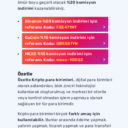
ömür boyu geçerli olacak
%20 komisyon
indirimi
kazanabilirsiniz.
Binance
%20
komisyon indirimi için
referans Kodu:
FXE471HT
KuCoin
%15
komisyon indirimi için
referans Kodu:
QBSSS1YN
MEXC
%10
komisyon indirimi için
referans Kodu:
mexc-1GDQ3
Özetle
Özetle Kripto para birimleri,
dijital para birimleri
olarak adlandırılan, blok zinciri teknolojisi
kullanılarak oluşturulmuş ve merkezi bir otorite
veya kontrol olmadan işlem yapmaya olanak
sağlayan bir tür para birimidir.
Kripto para birimleri birçok
farklı amaç için
kullanılabilir.
Bunlar arasında ödeme yapmak,
yatırım yapmak, ticaret yapmak ve para transferi