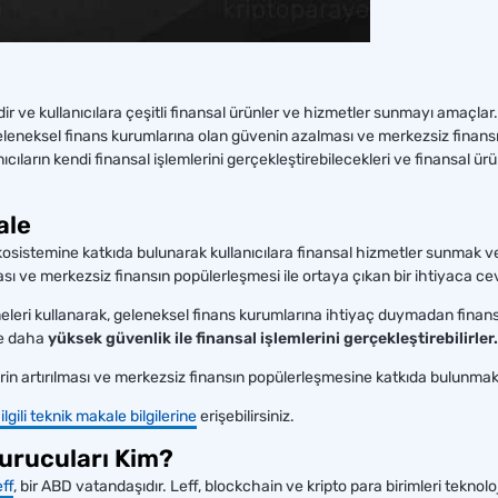
dir ve kullanıcılara çeşitli finansal ürünler ve hizmetler sunmayı amaçla
leneksel finans kurumlarına olan güvenin azalması ve merkezsiz finansın
ıcıların kendi finansal işlemlerini gerçekleştirebilecekleri ve finansal ürü
ale
sistemine katkıda bulunarak kullanıcılara finansal hizmetler sunmak ve f
ı ve merkezsiz finansın popülerleşmesi ile ortaya çıkan bir ihtiyaca cev
meleri kullanarak, geleneksel finans kurumlarına ihtiyaç duymadan finansa
ve daha
yüksek güvenlik ile finansal işlemlerini gerçekleştirebilirler.
erin artırılması ve merkezsiz finansın popülerleşmesine katkıda bulunmakt
ilgili teknik makale bilgilerine
erişebilirsiniz.
Kurucuları Kim?
ff
, bir ABD vatandaşıdır. Leff, blockchain ve kripto para birimleri teknol