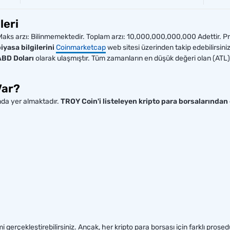
leri
 arzı: Bilinmemektedir. Toplam arzı: 10,000,000,000,000 Adettir. Projenin
iyasa bilgilerini
Coinmarketcap
web sitesi üzerinden takip edebilirsin
BD Doları
olarak ulaşmıştır. Tüm zamanların en düşük değeri olan (ATL)
Var?
nda yer almaktadır.
TROY Coin'i listeleyen kripto para borsalarından 
i gerçekleştirebilirsiniz. Ancak, her kripto para borsası için farklı prose