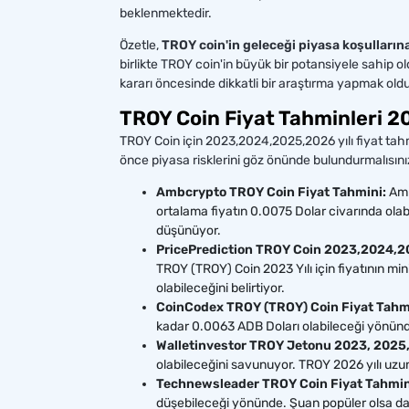
beklenmektedir.
Özetle,
TROY coin'in geleceği piyasa koşullarına 
birlikte TROY coin'in büyük bir potansiyele sahip old
kararı öncesinde dikkatli bir araştırma yapmak ol
TROY Coin Fiyat Tahminleri 
TROY Coin için 2023,2024,2025,2026 yılı fiyat tahmi
önce piyasa risklerini göz önünde bulundurmalısını
Ambcrypto TROY Coin Fiyat Tahmini:
Amb
ortalama fiyatın 0.0075 Dolar civarında olabi
düşünüyor.
PricePrediction TROY Coin 2023,2024,20
TROY (TROY) Coin 2023 Yılı için fiyatının mi
olabileceğini belirtiyor.
CoinCodex TROY (TROY) Coin Fiyat Tahm
kadar 0.0063 ADB Doları olabileceği yönünde
Walletinvestor TROY Jetonu 2023, 2025,
olabileceğini savunuyor. TROY 2026 yılı uzun
Technewsleader TROY Coin Fiyat Tahmin
düşebileceği yönünde. Şuan popüler olsa da, 