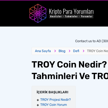
Contact us to AD (3
Ana Sayfa
Blog
Defi
TROY Coin Ned
TROY Coin Nedir?
Tahminleri Ve TR
İÇERİK BAŞLIKLARI
TROY Projesi Nedir?
TROY Coin Yorum