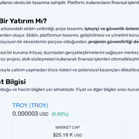
llanıcı dostu bir tasarıma sahiptir. Platform, kullanıcıların finansal işleml
Bir Yatırım Mı?
rkasındaki ekibin yetkinliği, proje tasarımı,
işleyişi ve güvenlik önlemle
erden oluşur. Ekibin, platformun tasarımı, geliştirilmesi ve yönetimi konu
la büyüyen bir ekosistemin parçası olduğundan,
projenin güvenilirliği d
erkezi bir kuruma ihtiyaç duymadan gerçekleştirmelerini sağlayan merkezsi
roy projesi, akıllı sözleşmeleri kullanarak finansal işlemleri otomatikleşti
yısıyla yatırım yapmadan önce riskleri ve potansiyel kazançları dikkatlice
 Bilgisi
lduğu ve hacim bilgileri yer almaktadır. Fiyat ve diğer bilgiler aracı kur
TROY (TROY)
0.000003
(0.00%)
USD
MARKET CAP
$25.18 K
USD