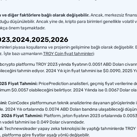
ve diğer faktörlere bağlı olarak değişebilir.
Ancak, merkezsiz finans
uğu düşünülebilir. Ancak yine de, kripto para birimleri genellikle volatil 
dukça önem taşımaktadır.
2023,2024,2025,2026
nleri piyasa koşullarına ve projenin gelişimine bağlı olarak değişebilir
z. İşte bazı uzmanların
TROY Coin fiyat tahminleri
:
crypto platformu TROY 2023 yılında fiyatının 0.0051 ABD Doları civarınd
leceğini tahmin ediyor. 2024 Yılı için fiyat tahmini ise $0.0090, 2025 Yı
25 Fiyat Tahmini:
PricePrediction analistleri, geçmiş fiyat verilerine 
nimum $0.0057 olabileceğini belirtiyor. 2024 Yılında ise 0.0067 Dolar ola
ini:
CoinCodex platformunun teknik analizlerine dayanan görüşlerinde i
. 2024 Yılı ortalarında 0.0074 ABD Doları bandına ulaşabileceği düşün
 2026 Fiyat Tahmini:
Platform, jeton fiyatının 2023 ortalarında 0.0053
 vadeli tahmini ise 0.049 Dolar civarındadır.
i:
Technewsleader yapay zeka teknolojisi ile yaptığı tahminlerde TROY 
platforma göre fiyatlar aşağı yönlü değişebilir.