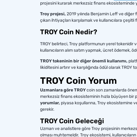
projesini kurarak merkezsiz finans ekosisteminde y
Troy projesi,
2019 yılında Benjamin Leff ve diğer f
çıkan ihtiyaçları karşılamak ve kullanıcılara çeşitli
TROY Coin Nedir?
TROY belirteci, Troy platformunun yerel tokenidir 
kullanıcıların alım satım yapmak, ücret ödemek, ödü
TROY tokeninin bir diğer önemli kullanımı,
plat
likiditesini artırır ve karşılığında ödül olarak TROY tok
TROY Coin Yorum
Uzmanlara göre TROY
coin son zamanlarda önemli
merkezsiz finans ekosisteminin hızla büyüyen bir p
yorumlar,
piyasa koşullarına, Troy ekosistemine ve 
gerekir.
TROY Coin Geleceği
Uzman ve analistlere göre Troy projesinin merkezs
olması muhtemeldir. Troy ekosistemi, kullanıcıların 