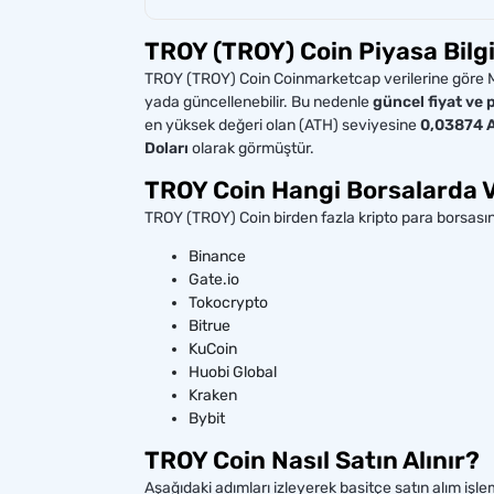
TROY (TROY) Coin Piyasa Bilgi
TROY (TROY) Coin Coinmarketcap verilerine göre Maks
yada güncellenebilir. Bu nedenle
güncel fiyat ve p
en yüksek değeri olan (ATH) seviyesine
0,03874 A
Doları
olarak görmüştür.
TROY Coin Hangi Borsalarda 
TROY (TROY) Coin birden fazla kripto para borsası
Binance
Gate.io
Tokocrypto
Bitrue
KuCoin
Huobi Global
Kraken
Bybit
TROY Coin Nasıl Satın Alınır?
Aşağıdaki adımları izleyerek basitçe satın alım işlem