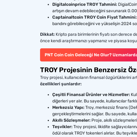
Digitalcoinprice TROY Tahmini:
DigialCoin
artışın devam edebileceğini savunarak 0.0098
Captainaltcoin TROY Coin Fiyat Tahmini:
bandını görebileceğini ve yükselişin 2024 s
Dikkat:
Kripto para birimlerinin fiyatı son derece de
önce kendi araştırmanızı yapmanız ve piyasa koşulla
PNT Coin Coin Geleceği Ne Olur? Uzmanlarda
TROY Projesinin Benzersiz Özel
Troy projesi, kullanıcıların finansal özgürlüklerin
özellikleri şunlardır:
Çeşitli Finansal Ürünler ve Hizmetler:
Kul
diğerleri yer alır. Bu sayede, kullanıcılar fark
Merkezsiz Yapı:
Troy, merkezsiz finans (DeF
gerçekleştirmelerini sağlar. Bu sayede, kulla
Akıllı Sözleşmeler:
Proje, akıllı sözleşmeleri
Teşvikler:
Troy projesi, likidite sağlayıcıları
ödül olarak TROY tokenleri alırlar. Bu teşvikl