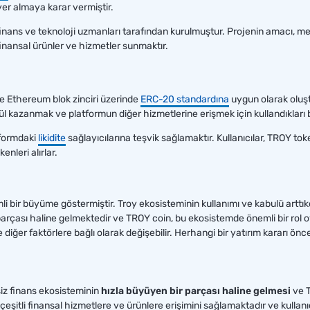
er almaya karar vermiştir.
inans ve teknoloji uzmanları tarafından kurulmuştur. Projenin amacı, mer
 finansal ürünler ve hizmetler sunmaktır.
ve Ethereum blok zinciri üzerinde
ERC-20 standardına
uygun olarak oluş
l kazanmak ve platformun diğer hizmetlerine erişmek için kullandıkları bir
formdaki
likidite
sağlayıcılarına teşvik sağlamaktır. Kullanıcılar, TROY tok
enleri alırlar.
 bir büyüme göstermiştir. Troy ekosisteminin kullanımı ve kabulü arttıkç
arçası haline gelmektedir ve TROY coin, bu ekosistemde önemli bir rol oy
diğer faktörlere bağlı olarak değişebilir. Herhangi bir yatırım kararı önc
iz finans ekosisteminin
hızla büyüyen bir parçası haline gelmesi
ve 
çeşitli finansal hizmetlere ve ürünlere erişimini sağlamaktadır ve kullan