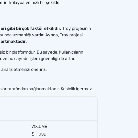
erini kolayca ve hızlı bir şekilde
ri gibi birçok faktör etkilidir.
Troy projesinin
sunda uzmanlığı vardır. Ayrıca, Troy projesi,
e artmaktadır.
z bir platformdur. Bu sayede, kullanıcıların
rir ve bu sayede işlem güvenliği de artar.
 analiz etmenizi öneririz.
umlar tarafından sağlanmaktadır. Kesinlik içermez.
VOLUME
$1
USD