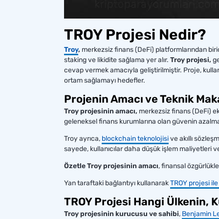
TROY Projesi Nedir?
Troy
,
merkezsiz finans (DeFi) platformlarından biri
staking ve likidite sağlama yer alır.
Troy projesi,
ge
cevap vermek amacıyla geliştirilmiştir. Proje, kullan
ortam sağlamayı hedefler.
Projenin Amacı ve Teknik Mak
Troy projesinin amacı,
merkezsiz finans (DeFi) eko
geleneksel finans kurumlarına olan güvenin azalmas
Troy ayrıca,
blockchain teknolojisi
ve akıllı sözleş
sayede, kullanıcılar daha düşük işlem maliyetleri 
Özetle Troy projesinin amacı
, finansal özgürlükl
Yan taraftaki bağlantıyı kullanarak
TROY projesi ile 
TROY Projesi Hangi Ülkenin, 
Troy projesinin kurucusu ve sahibi
,
Benjamin Le