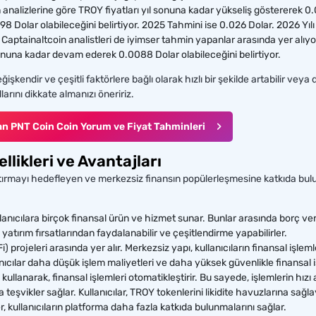
 analizlerine göre TROY fiyatları yıl sonuna kadar yükseliş göstererek 0.
 Dolar olabileceğini belirtiyor. 2025 Tahmini ise 0.026 Dolar. 2026 Yılı
Captainaltcoin analistleri de iyimser tahmin yapanlar arasında yer alıy
onuna kadar devam ederek 0.0088 Dolar olabileceğini belirtiyor.
ğişkendir ve çeşitli faktörlere bağlı olarak hızlı bir şekilde artabilir vey
rını dikkate almanızı öneririz.
n PNT Coin Coin Yorum ve Fiyat Tahminleri
likleri ve Avantajları
i artırmayı hedefleyen ve merkezsiz finansın popülerleşmesine katkıda bulu
lanıcılara birçok finansal ürün ve hizmet sunar. Bunlar arasında borç ver
lı yatırım fırsatlarından faydalanabilir ve çeşitlendirme yapabilirler.
i) projeleri arasında yer alır. Merkezsiz yapı, kullanıcıların finansal işl
nıcılar daha düşük işlem maliyetleri ve daha yüksek güvenlikle finansal işl
 kullanarak, finansal işlemleri otomatikleştirir. Bu sayede, işlemlerin hızı 
na teşvikler sağlar. Kullanıcılar, TROY tokenlerini likidite havuzlarına sağla
er, kullanıcıların platforma daha fazla katkıda bulunmalarını sağlar.