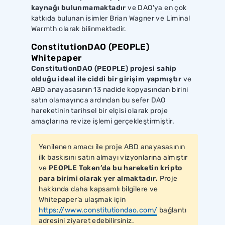
kaynağı bulunmamaktadır
ve DAO'ya en çok
katkıda bulunan isimler Brian Wagner ve Liminal
Warmth olarak bilinmektedir.
ConstitutionDAO (PEOPLE)
Whitepaper
ConstitutionDAO (PEOPLE) projesi sahip
olduğu ideal ile ciddi bir girişim yapmıştır
ve
ABD anayasasının 13 nadide kopyasından birini
satın olamayınca ardından bu sefer DAO
hareketinin tarihsel bir elçisi olarak proje
amaçlarına revize işlemi gerçekleştirmiştir.
Yenilenen amacı ile proje ABD anayasasının
ilk baskısını satın almayı vizyonlarına almıştır
ve
PEOPLE Token’da bu hareketin kripto
para birimi olarak yer almaktadır.
Proje
hakkında daha kapsamlı bilgilere ve
Whitepaper’a ulaşmak için
https://www.constitutiondao.com/
bağlantı
adresini ziyaret edebilirsiniz.