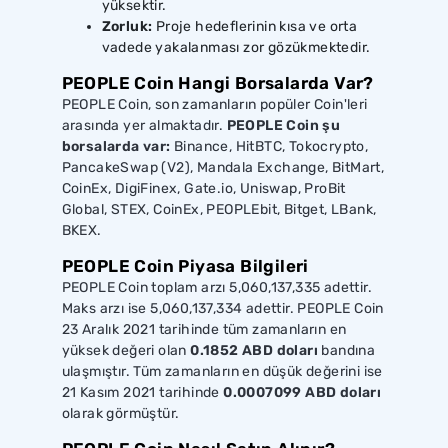
yüksektir.
Zorluk:
Proje hedeflerinin kısa ve orta
vadede yakalanması zor gözükmektedir.
PEOPLE Coin Hangi Borsalarda Var?
PEOPLE Coin, son zamanların popüler Coin'leri
arasında yer almaktadır.
PEOPLE Coin şu
borsalarda var:
Binance, HitBTC, Tokocrypto,
PancakeSwap (V2), Mandala Exchange, BitMart,
CoinEx, DigiFinex, Gate.io, Uniswap, ProBit
Global, STEX, CoinEx, PEOPLEbit, Bitget, LBank,
BKEX.
PEOPLE Coin Piyasa Bilgileri
PEOPLE Coin toplam arzı 5,060,137,335 adettir.
Maks arzı ise 5,060,137,334 adettir. PEOPLE Coin
23 Aralık 2021 tarihinde tüm zamanların en
yüksek değeri olan
0.1852 ABD doları
bandına
ulaşmıştır. Tüm zamanların en düşük değerini ise
21 Kasım 2021 tarihinde
0.0007099 ABD doları
olarak görmüştür.