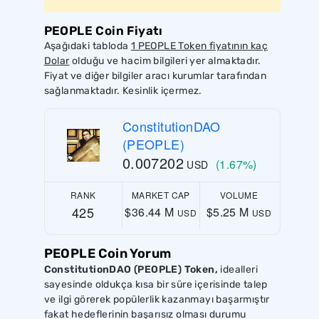
PEOPLE Coin Fiyatı
Aşağıdaki tabloda
1 PEOPLE Token fiyatının kaç
Dolar
olduğu ve hacim bilgileri yer almaktadır.
Fiyat ve diğer bilgiler aracı kurumlar tarafından
sağlanmaktadır. Kesinlik içermez.
ConstitutionDAO
(PEOPLE)
0.007202
(1.67%)
USD
RANK
MARKET CAP
VOLUME
425
$36.44 M
$5.25 M
USD
USD
PEOPLE Coin Yorum
ConstitutionDAO (PEOPLE) Token,
idealleri
sayesinde oldukça kısa bir süre içerisinde talep
ve ilgi görerek popülerlik kazanmayı başarmıştır
fakat hedeflerinin başarısız olması durumu