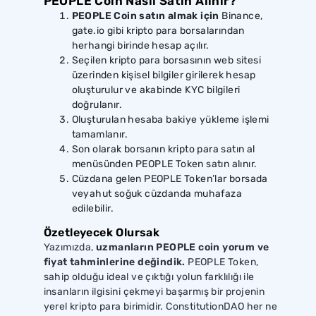
PEOPLE Coin Nasıl Satın Alınır?
PEOPLE Coin satın almak için
Binance,
gate.io gibi kripto para borsalarından
herhangi birinde hesap açılır.
Seçilen kripto para borsasının web sitesi
üzerinden kişisel bilgiler girilerek hesap
oluşturulur ve akabinde KYC bilgileri
doğrulanır.
Oluşturulan hesaba bakiye yükleme işlemi
tamamlanır.
Son olarak borsanın kripto para satın al
menüsünden PEOPLE Token satın alınır.
Cüzdana gelen PEOPLE Token’lar borsada
veyahut soğuk cüzdanda muhafaza
edilebilir.
Özetleyecek Olursak
Yazımızda,
uzmanların PEOPLE coin yorum ve
fiyat tahminlerine değindik.
PEOPLE Token,
sahip olduğu ideal ve çıktığı yolun farklılığı ile
insanların ilgisini çekmeyi başarmış bir projenin
yerel kripto para birimidir. ConstitutionDAO her ne