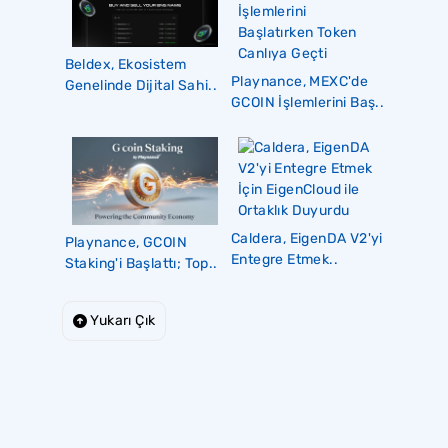
Beldex, Ekosistem
Playnance, MEXC'de
Genelinde Dijital Sahi..
GCOIN İşlemlerini Baş..
Caldera, EigenDA V2'yi
Playnance, GCOIN
Entegre Etmek..
Staking'i Başlattı; Top..
Yukarı Çık