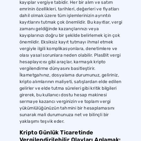
kayıplar vergiye tabidir. Her bir alım ve satım
emrinin özellikleri, tarihleri, değerleri ve fiyatları
dahil olmak üzere tüm işlemlerinizin ayrıntılı
kayıtlarını tutmak çok önemlidir. Bu kayıtlar, vergi
zamanı geldiğinde kazançlarınızı veya
kayıplarınızı doğru bir şekilde belirlemek için çok
önemlidir. Eksiksiz kayıt tutmayı ihmal etmek
vergiyle ilgili komplikasyonlara, denetimlere ve
olası yasal sorunlara neden olabilir. PlasBit vergi
hesaplayıcısı gibi araçlar, karmaşık kripto
vergilendirme dünyasını basitleştirir.
İkametgahınız, dosyalama durumunuz, geliriniz,
kripto alımlarının maliyeti, satışlardan elde edilen
gelirler ve elde tutma süreleri gibi kritik bilgileri
girerek, bu kullanıcı dostu hesap makinesi
sermaye kazancı verginizin ve toplam vergi
yükümlülüğünüzün tahmini bir hesaplamasını
sunarak mali durumunuza net ve bilinçli bir
yaklaşımı teşvik eder.
Kripto Günlük Ticaretinde
Vergilendirilebilir Olayları Anlamak: