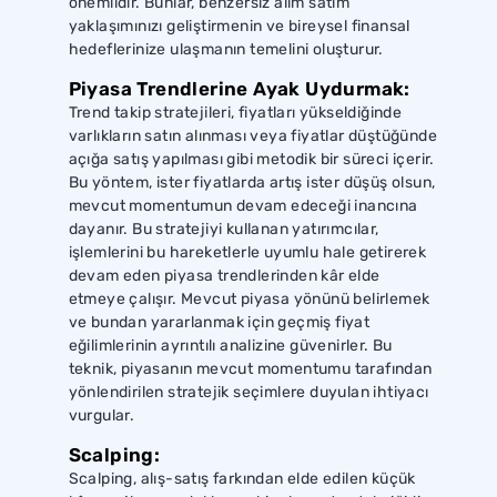
önemlidir. Bunlar, benzersiz alım satım
yaklaşımınızı geliştirmenin ve bireysel finansal
hedeflerinize ulaşmanın temelini oluşturur.
Piyasa Trendlerine Ayak Uydurmak:
Trend takip stratejileri, fiyatları yükseldiğinde
varlıkların satın alınması veya fiyatlar düştüğünde
açığa satış yapılması gibi metodik bir süreci içerir.
Bu yöntem, ister fiyatlarda artış ister düşüş olsun,
mevcut momentumun devam edeceği inancına
dayanır. Bu stratejiyi kullanan yatırımcılar,
işlemlerini bu hareketlerle uyumlu hale getirerek
devam eden piyasa trendlerinden kâr elde
etmeye çalışır. Mevcut piyasa yönünü belirlemek
ve bundan yararlanmak için geçmiş fiyat
eğilimlerinin ayrıntılı analizine güvenirler. Bu
teknik, piyasanın mevcut momentumu tarafından
yönlendirilen stratejik seçimlere duyulan ihtiyacı
vurgular.
Scalping:
Scalping, alış-satış farkından elde edilen küçük