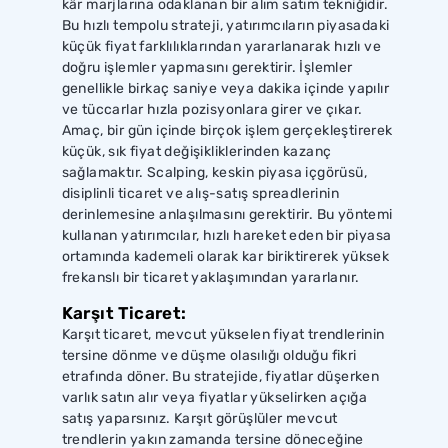
kâr marjlarına odaklanan bir alım satım tekniğidir.
Bu hızlı tempolu strateji, yatırımcıların piyasadaki
küçük fiyat farklılıklarından yararlanarak hızlı ve
doğru işlemler yapmasını gerektirir. İşlemler
genellikle birkaç saniye veya dakika içinde yapılır
ve tüccarlar hızla pozisyonlara girer ve çıkar.
Amaç, bir gün içinde birçok işlem gerçekleştirerek
küçük, sık fiyat değişikliklerinden kazanç
sağlamaktır. Scalping, keskin piyasa içgörüsü,
disiplinli ticaret ve alış-satış spreadlerinin
derinlemesine anlaşılmasını gerektirir. Bu yöntemi
kullanan yatırımcılar, hızlı hareket eden bir piyasa
ortamında kademeli olarak kar biriktirerek yüksek
frekanslı bir ticaret yaklaşımından yararlanır.
Karşıt Ticaret:
Karşıt ticaret, mevcut yükselen fiyat trendlerinin
tersine dönme ve düşme olasılığı olduğu fikri
etrafında döner. Bu stratejide, fiyatlar düşerken
varlık satın alır veya fiyatlar yükselirken açığa
satış yaparsınız. Karşıt görüşlüler mevcut
trendlerin yakın zamanda tersine döneceğine