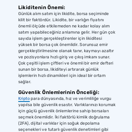
Likiditenin Önemi:
Günlük alım satım için likidite, borsa seçiminde
kilit bir faktördür. Likidite, bir varlığın fiyatını
önemli ölçüde etkilemeden ne kadar kolay alım
satım yapabileceğiniz anlamına gelir. Her gün çok
sayıda işlem gerçekleştirenler için likiditesi
yüksek bir borsa çok önemlidir. Sorunsuz emir
gerçekleştirilmesine olanak tanır, kaymayı azaltır
ve pozisyonlara hızlı giriş ve çıkış imkanı sunar.
Çok çeşitli işlem çiftleri ve önemli bir emir defteri
sunan bir borsa, likiditeyi artırarak günlük
işlemlerin hızlı dinamikleri için ideal bir ortam
sağlar.
Güvenlik Önlemlerinin Önceliği:
Kripto
para dünyasında, hız ve verimliliğe vurgu
yapılsa bile güvenlik esastır. Varlıklarınızı korumak
için güçlü güvenlik önlemlerine sahip borsaları
seçmek önemlidir. İki faktörlü kimlik doğrulama
(2FA), dijital varlıklar için soğuk depolama
seçenekleri ve tutarlı güvenlik denetimleri gibi