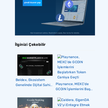
İlginizi Çekebilir
Beldex, Ekosistem
Playnance, MEXC'de
Genelinde Dijital Sahi..
GCOIN İşlemlerini Baş..