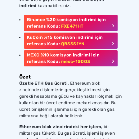
indirimi
kazanabilirsiniz.
Binance
%20
komisyon indirimi için
referans Kodu:
FXE471HT
KuCoin
%15
komisyon indirimi için
referans Kodu:
QBSSS1YN
MEXC
%10
komisyon indirimi için
referans Kodu:
mexc-1GDQ3
Özet
Özetle ETH Gas ücreti,
Ethereum blok
zincirindeki işlemlerin gerçekleştirilmesi için
gerekli hesaplama gücü ve kaynakları ölçmek için
kullanılan bir ücretlendirme mekanizmasıdır. Bu
ücret bir işlemin işlenmesi için gerekli olan gas
miktarına bağlı olarak belirlenir.
Ethereum blok zincirindeki her işlem,
bir
miktar gas tüketir. Bu gas ücreti, işlemi işleyen