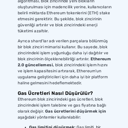
algoritması, blok zincirinde yeni blokların
oluşturulması için madencilik yerine, kullanıcıların
belirli miktarda Ethereum tokenlerini (ETH) stake
etmesini gerektirir. Bu şekilde, blok zincirinin
güvenliği artırılır ve blok zincirindeki enerji
tüketimi azaltılır.
Ayrıca shard'lar adı verilen parçalara bölünmüş
bir blok zinciri mimarisi kullanır. Bu sayede, blok
zincirindeki işlem yoğunluğu daha iyi dağıtılır ve
blok zincirinin ölçeklenebilirliği artırılır.
Ethereum
2.0 güncellemesi,
blok zincirindeki işlem hızını
ve işlem kapasitesini artırarak, Ethereum'un
uygulama geliştiricileri için daha iyi bir platform
haline gelmesini hedeflemektedir.
Gas Ücretleri Nasıl Düşürülür?
Ethereum blok zincirindeki gas ücretleri, blok
zincirindeki işlem talebine ve gas fiyatına bağlı
olarak değişir.
Gas ücretlerini düşürmek için
aşağıdaki yöntemler kullanılabilir:
Gas limitini düşürmek:
Gas limiti, bir