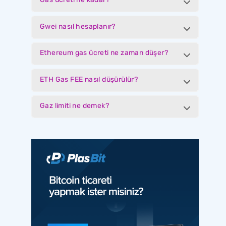
Gwei nasıl hesaplanır?
Ethereum gas ücreti ne zaman düşer?
ETH Gas FEE nasıl düşürülür?
Gaz limiti ne demek?