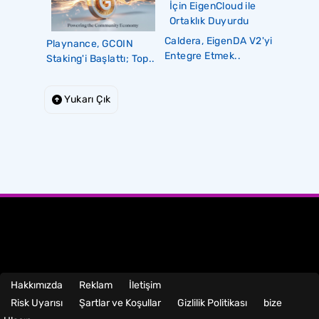
Caldera, EigenDA V2'yi
Playnance, GCOIN
Entegre Etmek..
Staking'i Başlattı; Top..
Yukarı Çık
Hakkımızda
Reklam
İletişim
Risk Uyarısı
Şartlar ve Koşullar
Gizlilik Politikası
bize