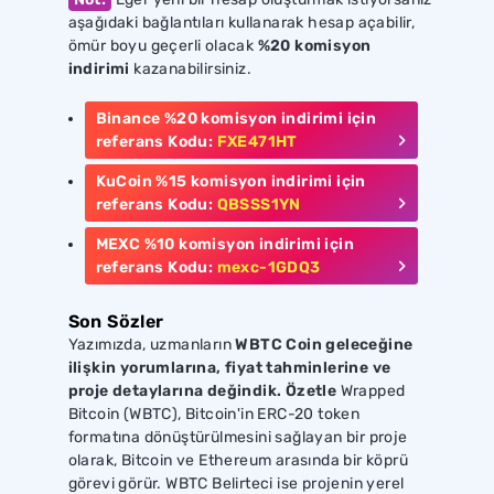
aşağıdaki bağlantıları kullanarak hesap açabilir,
ömür boyu geçerli olacak
%20 komisyon
indirimi
kazanabilirsiniz.
Binance
%20
komisyon indirimi için
referans Kodu:
FXE471HT
KuCoin
%15
komisyon indirimi için
referans Kodu:
QBSSS1YN
MEXC
%10
komisyon indirimi için
referans Kodu:
mexc-1GDQ3
Son Sözler
Yazımızda, uzmanların
WBTC Coin geleceğine
ilişkin yorumlarına, fiyat tahminlerine ve
proje detaylarına değindik. Özetle
Wrapped
Bitcoin (WBTC), Bitcoin'in ERC-20 token
formatına dönüştürülmesini sağlayan bir proje
olarak, Bitcoin ve Ethereum arasında bir köprü
görevi görür. WBTC Belirteci ise projenin yerel