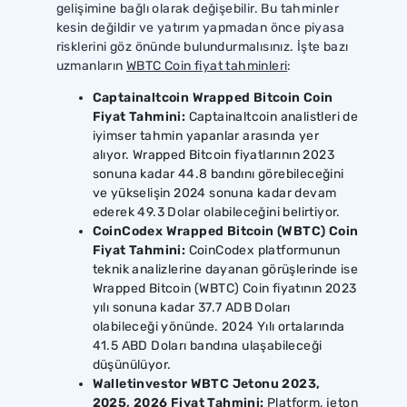
gelişimine bağlı olarak değişebilir. Bu tahminler
kesin değildir ve yatırım yapmadan önce piyasa
risklerini göz önünde bulundurmalısınız. İşte bazı
uzmanların
WBTC Coin fiyat tahminleri
:
Captainaltcoin Wrapped Bitcoin Coin
Fiyat Tahmini:
Captainaltcoin analistleri de
iyimser tahmin yapanlar arasında yer
alıyor. Wrapped Bitcoin fiyatlarının 2023
sonuna kadar 44.8 bandını görebileceğini
ve yükselişin 2024 sonuna kadar devam
ederek 49.3 Dolar olabileceğini belirtiyor.
CoinCodex Wrapped Bitcoin (WBTC) Coin
Fiyat Tahmini:
CoinCodex platformunun
teknik analizlerine dayanan görüşlerinde ise
Wrapped Bitcoin (WBTC) Coin fiyatının 2023
yılı sonuna kadar 37.7 ADB Doları
olabileceği yönünde. 2024 Yılı ortalarında
41.5 ABD Doları bandına ulaşabileceği
düşünülüyor.
Walletinvestor WBTC Jetonu 2023,
2025, 2026 Fiyat Tahmini:
Platform, jeton