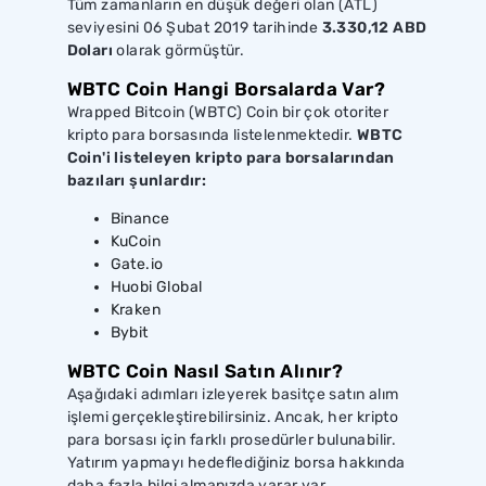
Tüm zamanların en düşük değeri olan (ATL)
seviyesini 06 Şubat 2019 tarihinde
3.330,12 ABD
Doları
olarak görmüştür.
WBTC Coin Hangi Borsalarda Var?
Wrapped Bitcoin (WBTC) Coin bir çok otoriter
kripto para borsasında listelenmektedir.
WBTC
Coin'i listeleyen kripto para borsalarından
bazıları şunlardır:
Binance
KuCoin
Gate.io
Huobi Global
Kraken
Bybit
WBTC Coin Nasıl Satın Alınır?
Aşağıdaki adımları izleyerek basitçe satın alım
işlemi gerçekleştirebilirsiniz. Ancak, her kripto
para borsası için farklı prosedürler bulunabilir.
Yatırım yapmayı hedeflediğiniz borsa hakkında
daha fazla bilgi almanızda yarar var.