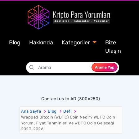
Blog
Hakkında
Kategoriler
Bize
Ulaşın
Arama Yap
Contact us to AD (300x250)
Ana Sayfa
Blog
Defi
Wrapped Bitcoin (WBTC) Coin Nedir? WBTC Coin
Yorum, Fiyat Tahminleri Ve WBTC Coin Geleceği
2023-2026