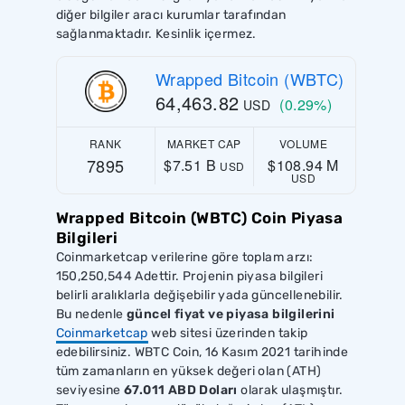
diğer bilgiler aracı kurumlar tarafından
sağlanmaktadır. Kesinlik içermez.
Wrapped Bitcoin (WBTC)
64,463.82
(0.29%)
USD
RANK
MARKET CAP
VOLUME
7895
$7.51 B
$108.94 M
USD
USD
Wrapped Bitcoin (WBTC) Coin Piyasa
Bilgileri
Coinmarketcap verilerine göre toplam arzı:
150,250,544 Adettir. Projenin piyasa bilgileri
belirli aralıklarla değişebilir yada güncellenebilir.
Bu nedenle
güncel fiyat ve piyasa bilgilerini
Coinmarketcap
web sitesi üzerinden takip
edebilirsiniz. WBTC Coin, 16 Kasım 2021 tarihinde
tüm zamanların en yüksek değeri olan (ATH)
seviyesine
67.011 ABD Doları
olarak ulaşmıştır.