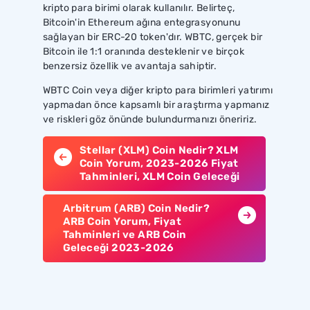
kripto para birimi olarak kullanılır. Belirteç,
Bitcoin'in Ethereum ağına entegrasyonunu
sağlayan bir ERC-20 token'dır. WBTC, gerçek bir
Bitcoin ile 1:1 oranında desteklenir ve birçok
benzersiz özellik ve avantaja sahiptir.
WBTC Coin veya diğer kripto para birimleri yatırımı
yapmadan önce kapsamlı bir araştırma yapmanız
ve riskleri göz önünde bulundurmanızı öneririz.
Stellar (XLM) Coin Nedir? XLM
Coin Yorum, 2023-2026 Fiyat
Tahminleri, XLM Coin Geleceği
Arbitrum (ARB) Coin Nedir?
ARB Coin Yorum, Fiyat
Tahminleri ve ARB Coin
Geleceği 2023-2026