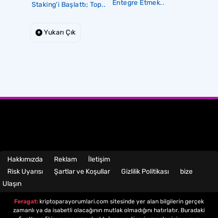
Entegre Etmek..
Staking'i Başlattı; Top..
Yukarı Çık
Hakkımızda
Reklam
İletişim
Risk Uyarısı
Şartlar ve Koşullar
Gizlilik Politikası
bize
Ulaşın
Feragat:
kriptoparayorumlari.com sitesinde yer alan bilgilerin gerçek
zamanlı ya da isabetli olacağının mutlak olmadığını hatırlatır. Buradaki