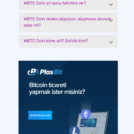
WBTC Coin yıl sonu tahmini ne?
WBTC Coin neden düşüyor, düşmeye devam
eder mi?
WBTC Coin kime ait? Sahibi kim?