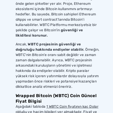
önde gelen şirketler yer alır. Proje, Ethereum
ekosistemi içinde Bitcoin kullanımını artırmayı
hedefler. Bu sayede, Bitcoin sahipleri Ethereum
dApps ve smart contract'larında Bitcoin'i
kullanabilirler. WBTC Platformu merkeziyetsiz bir
şekilde çalışır ve Bitcoin'in
güvenliği ve
likiditesi korunur.
Ancak,
WBTC projesinin güvenliği ve
doğruluğu hakkında endişeler olabilir.
Örneğin,
WBTC'nin Bitcoin'e oranı sabit değildir ve zaman
zaman dalgalanabilir. Ayrıca, WBTC projesinin
arkasındaki kuruluşların yönetimi ve işletmesi
hakkında da endişeler olabilir. Kripto paralar
yüksek risk içeren yatırımlardır dolayısıyla yatırım
yapmadan önce riskleri ve potansiyel kazançları
dikkatlice analiz etmenizi öneririz.
Wrapped Bitcoin (WBTC) Coin Güncel
Fiyat Bilgisi
Aşağıdaki tabloda
1 WBTC Coin fiyatının kaç Dolar
olduğu ve hacim bilgileri yer almaktadır. Fiyat ve