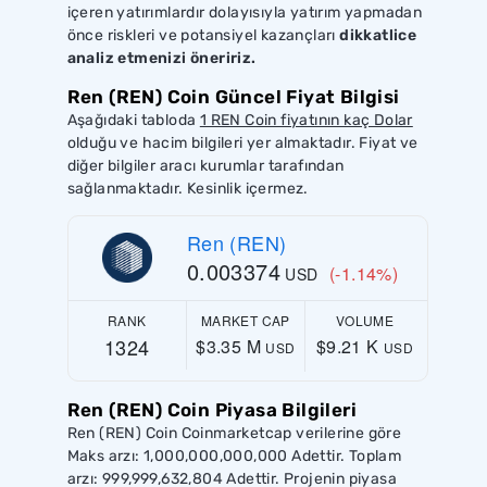
içeren yatırımlardır dolayısıyla yatırım yapmadan
önce riskleri ve potansiyel kazançları
dikkatlice
analiz etmenizi öneririz.
Ren (REN) Coin Güncel Fiyat Bilgisi
Aşağıdaki tabloda
1 REN Coin fiyatının kaç Dolar
olduğu ve hacim bilgileri yer almaktadır. Fiyat ve
diğer bilgiler aracı kurumlar tarafından
sağlanmaktadır. Kesinlik içermez.
Ren (REN)
0.003374
(-1.14%)
USD
RANK
MARKET CAP
VOLUME
1324
$3.35 M
$9.21 K
USD
USD
Ren (REN) Coin Piyasa Bilgileri
Ren (REN) Coin Coinmarketcap verilerine göre
Maks arzı: 1,000,000,000,000 Adettir. Toplam
arzı: 999,999,632,804 Adettir. Projenin piyasa