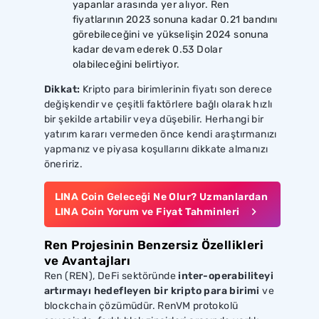
yapanlar arasında yer alıyor. Ren
fiyatlarının 2023 sonuna kadar 0.21 bandını
görebileceğini ve yükselişin 2024 sonuna
kadar devam ederek 0.53 Dolar
olabileceğini belirtiyor.
Dikkat:
Kripto para birimlerinin fiyatı son derece
değişkendir ve çeşitli faktörlere bağlı olarak hızlı
bir şekilde artabilir veya düşebilir. Herhangi bir
yatırım kararı vermeden önce kendi araştırmanızı
yapmanız ve piyasa koşullarını dikkate almanızı
öneririz.
LINA Coin Geleceği Ne Olur? Uzmanlardan
LINA Coin Yorum ve Fiyat Tahminleri
Ren Projesinin Benzersiz Özellikleri
ve Avantajları
Ren (REN), DeFi sektöründe
inter-operabiliteyi
artırmayı hedefleyen bir kripto para birimi
ve
blockchain çözümüdür. RenVM protokolü