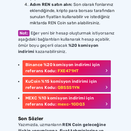
Adım REN satın alın:
Son olarak fonlarınız
eklendiğinde, kripto para borsası tarafından
sunulan fiyatları kullanabilir ve istediğiniz
miktarda REN Coin satın alabilirsiniz.
Not:
Eğer yeni bir hesap oluşturmak istiyorsanız
aşağıdaki bağlantıları kullanarak hesap açabilir,
ömür boyu geçerli olacak
%20 komisyon
indirimi
kazanabilirsiniz.
Binance
%20
komisyon indirimi için
referans Kodu:
FXE471HT
KuCoin
%15
komisyon indirimi için
referans Kodu:
QBSSS1YN
MEXC
%10
komisyon indirimi için
referans Kodu:
mexc-1GDQ3
Son Sözler
Yazımızda, uzmanların
REN Coin geleceğine
ilişkin yorumlarına, fiyat tahminlerine ve