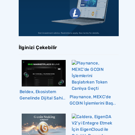
İlginizi Çekebilir
Beldex, Ekosistem
Playnance, MEXC'de
Genelinde Dijital Sahi..
GCOIN İşlemlerini Baş..