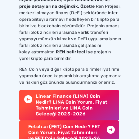
proje detaylarına değindik. Özetle
Ren Projesi,
merkezi olmayan finans (DeFi) sektöründe inter-
operabiliteyi artırmayı hedefleyen bir kripto para
birimi ve blockchain çözümüdür. Projenin amacı,
farklı blok zincirleri arasında varlık transferi
yapmayı mümkün kılmak ve DeFi uygulamalarının
farklı blok zincirleri arasında çalışmasını
kolaylaştırmaktır.
REN belirteci ise
projenin
yerel kripto para birimidir.
REN Coin veya diğer kripto para birimleri yatırımı
yapmadan önce kapsamlı bir araştırma yapmanız
ve riskleri göz önünde bulundurmanızı öneririz.
Linear Finance (LINA) Coin
Nedir? LINA Coin Yorum, Fiyat
Tahminleri ve LINA Coin
Geleceği 2023-2026
Fetch.ai (FET) Coin Nedir? FET
Coin Yorum, Fiyat Tahminleri
ve FET Coin Geleceği 2023-26