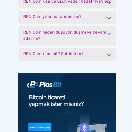
REN Coin kısa ve uzun vadeli hedef fiyat ne?
REN Coin yıl sonu tahmini ne?
REN Coin neden düşüyor, düşmeye devam
eder mi?
REN Coin kime ait? Sahibi kim?