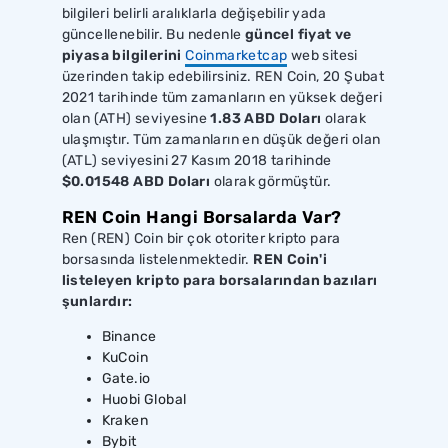
bilgileri belirli aralıklarla değişebilir yada
güncellenebilir. Bu nedenle
güncel fiyat ve
piyasa bilgilerini
Coinmarketcap
web sitesi
üzerinden takip edebilirsiniz. REN Coin, 20 Şubat
2021 tarihinde tüm zamanların en yüksek değeri
olan (ATH) seviyesine
1.83 ABD Doları
olarak
ulaşmıştır. Tüm zamanların en düşük değeri olan
(ATL) seviyesini 27 Kasım 2018 tarihinde
$0.01548 ABD Doları
olarak görmüştür.
REN Coin Hangi Borsalarda Var?
Ren (REN) Coin bir çok otoriter kripto para
borsasında listelenmektedir.
REN Coin'i
listeleyen kripto para borsalarından bazıları
şunlardır:
Binance
KuCoin
Gate.io
Huobi Global
Kraken
Bybit