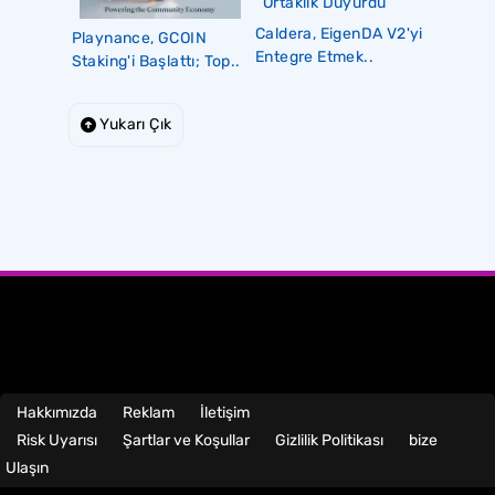
Caldera, EigenDA V2'yi
Playnance, GCOIN
Entegre Etmek..
Staking'i Başlattı; Top..
Yukarı Çık
Hakkımızda
Reklam
İletişim
Risk Uyarısı
Şartlar ve Koşullar
Gizlilik Politikası
bize
Ulaşın