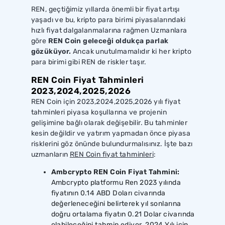
REN, geçtiğimiz yıllarda önemli bir fiyat artışı
yaşadı ve bu, kripto para birimi piyasalarındaki
hızlı fiyat dalgalanmalarına rağmen Uzmanlara
göre
REN Coin geleceği oldukça parlak
gözüküyor.
Ancak unutulmamalıdır ki her kripto
para birimi gibi REN de riskler taşır.
REN Coin Fiyat Tahminleri
2023,2024,2025,2026
REN Coin için 2023,2024,2025,2026 yılı fiyat
tahminleri piyasa koşullarına ve projenin
gelişimine bağlı olarak değişebilir. Bu tahminler
kesin değildir ve yatırım yapmadan önce piyasa
risklerini göz önünde bulundurmalısınız. İşte bazı
uzmanların
REN Coin fiyat tahminleri
:
Ambcrypto REN Coin Fiyat Tahmini:
Ambcrypto platformu Ren 2023 yılında
fiyatının 0.14 ABD Doları civarında
değerleneceğini belirterek yıl sonlarına
doğru ortalama fiyatın 0.21 Dolar civarında
olabileceğini tahmin ediyor. 2024 Yılı için