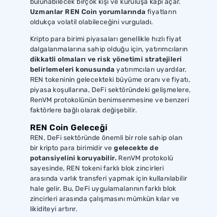
bulunabilecek birçok kişi ve kuruluşa kapı açar.
Uzmanlar REN Coin yorumlarında
fiyatların
oldukça volatil olabileceğini vurguladı.
Kripto para birimi piyasaları genellikle hızlı fiyat
dalgalanmalarına sahip olduğu için, yatırımcıların
dikkatli olmaları ve risk yönetimi stratejileri
belirlemeleri konusunda
yatırımcıları uyardılar.
REN tokeninin gelecekteki büyüme oranı ve fiyatı,
piyasa koşullarına, DeFi sektöründeki gelişmelere,
RenVM protokolünün benimsenmesine ve benzeri
faktörlere bağlı olarak değişebilir.
REN Coin Geleceği
REN, DeFi sektöründe önemli bir role sahip olan
bir kripto para birimidir ve
gelecekte de
potansiyelini koruyabilir.
RenVM protokolü
sayesinde, REN tokeni farklı blok zincirleri
arasında varlık transferi yapmak için kullanılabilir
hale gelir. Bu, DeFi uygulamalarının farklı blok
zincirleri arasında çalışmasını mümkün kılar ve
likiditeyi artırır.