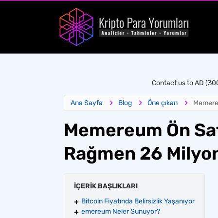
Contact us to AD (3
Ana Sayfa
Blog
Öne çıkan
Memereu
Memereum Ön Satı
Rağmen 26 Milyon
İÇERİK BAŞLIKLARI
Bitcoin Fiyatında Belirsizlik Yaşanıyor
emereum Neler Sunuyor?