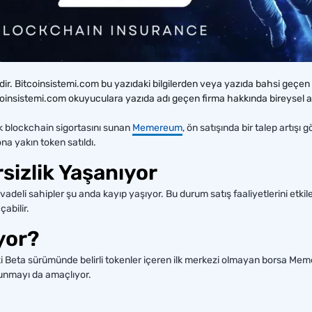
edir. Bitcoinsistemi.com bu yazıdaki bilgilerden veya yazıda bahsi geçe
coinsistemi.com okuyuculara yazıda adı geçen firma hakkında bireysel 
k blockchain sigortasını sunan
Memereum
, ön satışında bir talep artış
na yakın token satıldı.
rsizlik Yaşanıyor
adeli sahipler şu anda kayıp yaşıyor. Bu durum satış faaliyetlerini etkil
abilir.
yor?
i Beta sürümünde belirli tokenler içeren ilk merkezi olmayan borsa Meme
sunmayı da amaçlıyor.