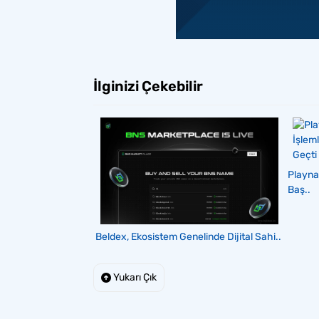
İlginizi Çekebilir
Playna
Baş..
Beldex, Ekosistem Genelinde Dijital Sahi..
Yukarı Çık