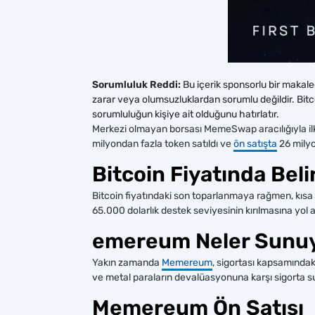
Sorumluluk Reddi:
Bu içerik sponsorlu bir makal
zarar veya olumsuzluklardan sorumlu değildir. Bit
sorumluluğun kişiye ait olduğunu hatırlatır.
Merkezi olmayan borsası MemeSwap aracılığıyla il
milyondan fazla token satıldı ve
ön satışta
26 milyo
Bitcoin Fiyatında Beli
Bitcoin fiyatındaki son toparlanmaya rağmen, kısa v
65.000 dolarlık destek seviyesinin kırılmasına yol aç
emereum Neler Sunu
Yakın zamanda
Memereum
, sigortası kapsamındak
ve metal paraların devalüasyonuna karşı sigorta 
Memereum Ön Satışı