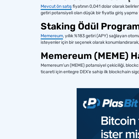
Mevcut ön satış
fiyatının 0,041 dolar olarak belir
getiri potansiyeli olan düşük bir fiyatla giriş yapma
Staking Ödül Program
Memereum
, yıllık %183 getiri (APY) sağlayan otom
isteyenler için bir seçenek olarak konumlandırarak,
Memereum (MEME) H
Memereum’un (MEME) potansiyel çekiciliği, blockc
ticareti için entegre DEX’e sahip ilk blockchain sigor