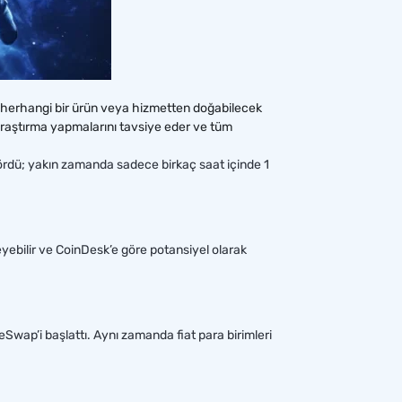
n herhangi bir ürün veya hizmetten doğabilecek
araştırma yapmalarını tavsiye eder ve tüm
ı gördü; yakın zamanda sadece birkaç saat içinde 1
eyebilir ve CoinDesk’e göre potansiyel olarak
Swap’i başlattı. Aynı zamanda fiat para birimleri