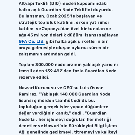
Altyapı Teklifi (DIO) modeli kapsamındaki
halka açık Guardian Node Teklifini duyurdu.
Bu lansman, Ocak 2025'te başlayan ve
stratejik topluluk katılımı, erken yatırımcı
katılımı ve Japonya'dan özel bir tur olan ve
ağa 45 milyon dolarlık düğüm lisansı sağlayan
GFA Co. Ltd.
gibi halka açık şirketlerin bir
araya gelmesiyle oluşan aylarca süren bir
çalışmanın ardından geldi.
Toplam 300.000 node arzının yaklaşık yarısını
temsil eden 139.492'den fazla Guardian Node
rezerve edildi.
Mawari Kurucusu ve CEO'su Luis Oscar
Ramirez, "Yaklaşık 140.000 Guardian Node
lisansı şimdiden taahhüt edildi; bu,
topluluğun gerçek işler yapan düğümlere
değer verdiğinin kanıtı," dedi . "Guardian
Node'lar, her işlemeyi doğrular, her metriği
denetler ve Mawari'nin Sürükleyici Bilgi İşlem
Ağı genelinde gecikmeyi, titremeyi ve kaliteyi