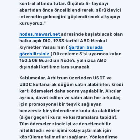
kontrol altında tutar. Ölçülebilir faydayı
abartıdan önce önceliklendirerek, sürükleyici
internetin geleceğini güçlendirecek altyapıyı
kuruyoruz."
nodes.mawari.net
adresinde başlatılacak olan
halka açık DIO, 1933 tarihli ABD Menkul
Kıymetler Yasası'nın (
Şartları burada
görebilirsiniz
) Düzenleme S'si uyarınca kalan
160.508 Guardian Node'u yalnızca ABD
dışındaki katılımcılara sunacak.
Katılımcılar, Arbitrum üzerinden USDT ve
USDC kullanarak düğüm satın alabilirler; kredi
kartı ödemeleri daha sonra yapılabilir. Alıcılar
ayrıca, davet edilen ve satın alan her arkadaş
için promosyonel bir teşvik sağlayan
benzersiz bir yönlendirme kodu da alabilirler
(diğer geçerli kural ve kısıtlamalara tabidir).
Tüm ödemeler zincir içi ve denetlenebilir
niteliktedir ve erişimi kolaylaştırmak için
köprüleme talimatları sağlanır. Yönlendirme