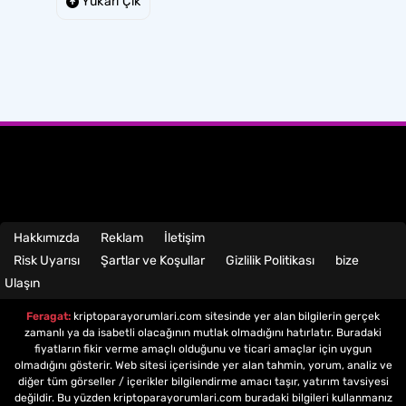
Yukarı Çık
Hakkımızda
Reklam
İletişim
Risk Uyarısı
Şartlar ve Koşullar
Gizlilik Politikası
bize
Ulaşın
Feragat:
kriptoparayorumlari.com sitesinde yer alan bilgilerin gerçek
zamanlı ya da isabetli olacağının mutlak olmadığını hatırlatır. Buradaki
fiyatların fikir verme amaçlı olduğunu ve ticari amaçlar için uygun
olmadığını gösterir. Web sitesi içerisinde yer alan tahmin, yorum, analiz ve
diğer tüm görseller / içerikler bilgilendirme amacı taşır, yatırım tavsiyesi
değildir. Bu yüzden kriptoparayorumlari.com buradaki bilgileri kullanmanız