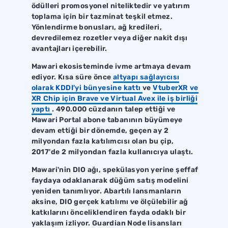
ödülleri promosyonel niteliktedir ve yatırım
toplama için bir tazminat teşkil etmez.
Yönlendirme bonusları, ağ kredileri,
devredilemez rozetler veya diğer nakit dışı
avantajları içerebilir.
Mawari ekosisteminde ivme artmaya devam
ediyor. Kısa süre önce
altyapı sağlayıcısı
olarak KDDI'yi bünyesine kattı
ve
VtuberXR ve
XR Chip için Brave ve Virtual Avex ile iş birliği
yaptı
. 490.000 cüzdanın talep ettiği ve
Mawari Portal abone tabanının büyümeye
devam ettiği bir dönemde, geçen ay 2
milyondan fazla katılımcısı olan bu çip,
2017'de 2 milyondan fazla kullanıcıya ulaştı.
Mawari'nin DIO ağı, spekülasyon yerine şeffaf
faydaya odaklanarak düğüm satış modelini
yeniden tanımlıyor. Abartılı lansmanların
aksine, DIO gerçek katılımı ve ölçülebilir ağ
katkılarını önceliklendiren fayda odaklı bir
yaklaşım izliyor. Guardian Node lisansları