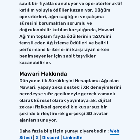
sabit bir fiyatla sunuluyor ve operatörler aktif
katılım yoluyla ödüller kazanıyor. Düğüm
operatörleri, ağın sağlığını ve çalışma
süresini korumaktan sorumlu ve
doğrulanabilir katılım karşılığında, Mawari
Ağı'nın toplam fayda ödüllerinin %20'sini
temsil eden Ağ İzleme Ödülleri ve belirli
performans kriterlerini karşılayan erken
benimseyenler için sabit teşvikler
kazanabilirler.
Mawari Hakkında
Dünyanın ilk Sürükleyici Hesaplama Ağı olan
Mawari, yapay zeka destekli XR deneyimlerini
neredeyse sıfır gecikmeyle gerçek zamanlı
olarak küresel olarak yayınlayarak, dijital
zekayı fiziksel gerçeklikle kusursuz bir
şekilde birleştirerek gerçekçi 3D avatar
ajanları sunuyor.
Daha fazla bilgi için şurayı ziyaret edin :
Web
Sitesi
|
X
|
Discord
|
LinkedIn