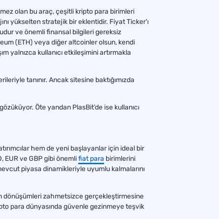
mez olan bu araç, çeşitli kripto para birimleri
nı yükselten stratejik bir eklentidir. Fiyat Ticker'ı
udur ve önemli finansal bilgileri gereksiz
ereum (ETH) veya diğer altcoinler olsun, kendi
aşım yalnızca kullanıcı etkileşimini artırmakla
rileriyle tanınır. Ancak sitesine baktığımızda
gözüküyor. Öte yandan PlasBit’de ise kullanıcı
ırımcılar hem de yeni başlayanlar için ideal bir
USD, EUR ve GBP gibi önemli
fiat para
birimlerini
 mevcut piyasa dinamikleriyle uyumlu kalmalarını
inin dönüşümleri zahmetsizce gerçekleştirmesine
le kripto para dünyasında güvenle gezinmeye teşvik