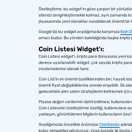
Özelleştirme, bu widget'ın göze çarpan bir yönüdür v
sitenizi zenginleştirmekle kalmaz, aynı zamanda krip
piyasasında yeni olanaklar sunabilecek önemli bi
Google’da bu widget aradığımızda karşımıza
Koin 
amacı budur. Bu yönden bakıldığında başka kripto 
Coin Listesi Widget'ı:
Coin Listesi widget'ı, kripto para dünyasına yeni kat
derece uyarlanabilir widget, çok sayıda kripto para 
incelemelerine olanak tanır.
Coin List'in en önemli özelliklerinden biri, hayati is
önemli fiyat değişikliklerine anında erişebilir. Ek olar
gelecekteki alım satım stratejilerini belirlemek için
Piyasa değeri verilerinin dahil edilmesi, kullanıcılar
Coin Listesinin özelleştirme özelliği, kullanıcılara s
yaklaşım, görüntülenen bilgilerin kullanıcıların özel 
Aradığımızda öncelikle önümüze
CoinGecko
adında
kolay olmadığını görüyoruz; ziraa burada ilk başta s