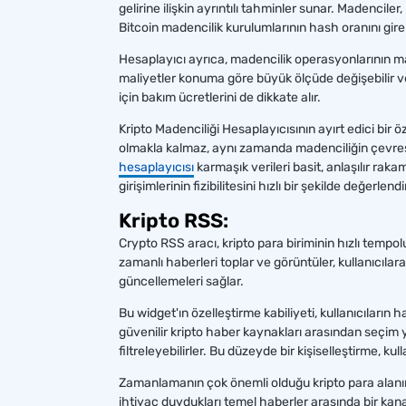
gelirine ilişkin ayrıntılı tahminler sunar. Madencil
Bitcoin madencilik kurulumlarının hash oranını girebi
Hesaplayıcı ayrıca, madencilik operasyonlarının mali
maliyetler konuma göre büyük ölçüde değişebilir ve 
için bakım ücretlerini de dikkate alır.
Kripto Madenciliği Hesaplayıcısının ayırt edici bir
olmakla kalmaz, aynı zamanda madenciliğin çevresel
hesaplayıcısı
karmaşık verileri basit, anlaşılır rak
girişimlerinin fizibilitesini hızlı bir şekilde değerlen
Kripto RSS:
Crypto RSS aracı, kripto para biriminin hızlı temp
zamanlı haberleri toplar ve görüntüler, kullanıcılara
güncellemeleri sağlar.
Bu widget'ın özelleştirme kabiliyeti, kullanıcıların h
güvenilir kripto haber kaynakları arasından seçim yap
filtreleyebilirler. Bu düzeyde bir kişiselleştirme, kul
Zamanlamanın çok önemli olduğu kripto para alanında,
ihtiyaç duydukları temel haberler arasında bir kanal 