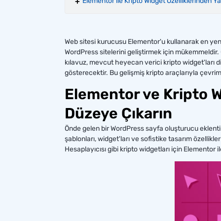
Elementor ile Kripto Widget Özelliklerinden 
Web sitesi kurucusu Elementor'u kullanarak en yeni k
WordPress sitelerini geliştirmek için mükemmeldir. 
kılavuz, mevcut heyecan verici kripto widget'ları d
gösterecektir. Bu gelişmiş kripto araçlarıyla çevrim
Elementor ve Kripto Wi
Düzeye Çıkarın
Önde gelen bir WordPress sayfa oluşturucu eklentisi
şablonları, widget'ları ve sofistike tasarım özellik
Hesaplayıcısı gibi kripto widgetları için Elementor 