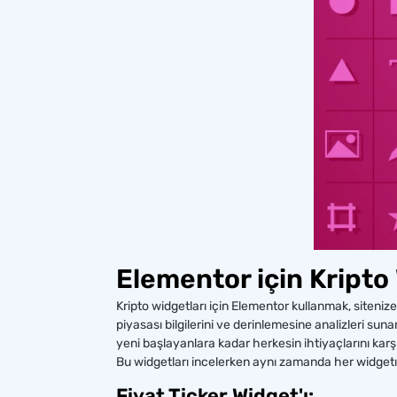
Elementor için Kripto 
Kripto widgetları için Elementor kullanmak, siteniz
piyasası bilgilerini ve derinlemesine analizleri sun
yeni başlayanlara kadar herkesin ihtiyaçlarını karşıl
Bu widgetları incelerken aynı zamanda her widgetın 
Fiyat Ticker Widget'ı: