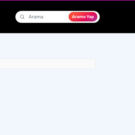
Arama Yap