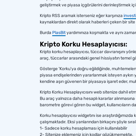
geliştirmek ve piyasa içgörülerini derinleştirmek i
Kripto RSS aramak isterseniz eğer karşınıza
invest
kaynaklardan direkt olarak haberleri çeken bir site 
Burda
PlasBit
yardımınıza koşmakta ve aynı zamand
Kripto Korku Hesaplayıcısı:
Kripto korku hesaplayıcısı, tüccar davranışını yönl
araç, tüccarlar arasındaki genel hissiyatın temel gö
Gösterge 'Korku'ya doğru eğildiğinde, muhtemelen en
piyasa endişelerinden yararlanmak isteyen aykırı yat
kendine aşırı güvenen bir piyasaya işaret eder, mu
Kripto Korku Hesaplayıcısını web sitenize dahil etme
Bu araç yalnızca daha hesaplı kararlar alınmasına d
barometre görevi gören bu widget, kullanıcıların da
Korku hesaplayıcısı widgetını ise araştırdığımızda k
çalışmaktadır. Eksi yanlarından birkaçını şöyle sırala
1- Sadece korku hesaplaması için kullanılabilir
2- Sitenize eklemeniz için kodlar gözükmemekte.