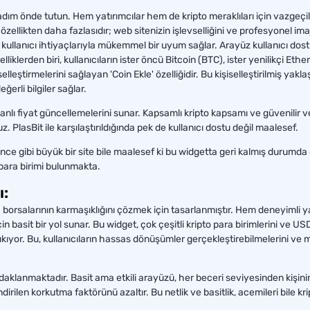
r adım önde tutun. Hem yatırımcılar hem de kripto meraklıları için vazgeçil
özellikten daha fazlasıdır; web sitenizin işlevselliğini ve profesyonel imajı
ve kullanıcı ihtiyaçlarıyla mükemmel bir uyum sağlar. Arayüz kullanıcı dost
iklerden biri, kullanıcıların ister öncü Bitcoin (BTC), ister yenilikçi Eth
selleştirmelerini sağlayan 'Coin Ekle' özelliğidir. Bu kişiselleştirilmiş yakl
ğerli bilgiler sağlar.
manlı fiyat güncellemelerini sunar. Kapsamlı kripto kapsamı ve güvenilir ve
 PlasBit ile karşılaştırıldığında pek de kullanıcı dostu değil maalesef.
e gibi büyük bir site bile maalesef ki bu widgetta geri kalmış durumda 
 para birimi bulunmakta.
ı:
borsalarının karmaşıklığını çözmek için tasarlanmıştır. Hem deneyimli yat
in basit bir yol sunar. Bu widget, çok çeşitli kripto para birimlerini ve 
kıyor. Bu, kullanıcıların hassas dönüşümler gerçekleştirebilmelerini ve
 odaklanmaktadır. Basit ama etkili arayüzü, her beceri seviyesinden kiş
ilendirilen korkutma faktörünü azaltır. Bu netlik ve basitlik, acemileri bi