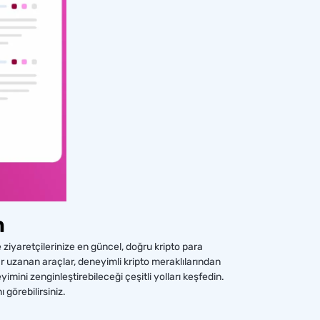
n
 ziyaretçilerinize en güncel, doğru kripto para
ar uzanan araçlar, deneyimli kripto meraklılarından
imini zenginleştirebileceği çeşitli yolları keşfedin.
görebilirsiniz.