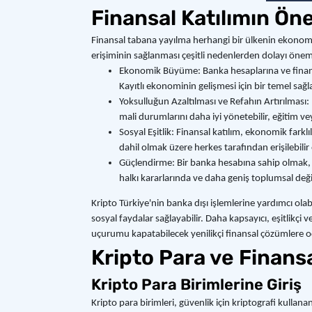
Finansal Katılımın Ön
Finansal tabana yayılma herhangi bir ülkenin ekonomik 
erişiminin sağlanması çeşitli nedenlerden dolayı öneml
Ekonomik Büyüme: Banka hesaplarına ve finansal
Kayıtlı ekonominin gelişmesi için bir temel sağla
Yoksulluğun Azaltılması ve Refahın Artırılması: 
mali durumlarını daha iyi yönetebilir, eğitim ve
Sosyal Eşitlik: Finansal katılım, ekonomik farkl
dahil olmak üzere herkes tarafından erişilebilir 
Güçlendirme: Bir banka hesabına sahip olmak, fi
halkı kararlarında ve daha geniş toplumsal değiş
Kripto Türkiye'nin banka dışı işlemlerine yardımcı ola
sosyal faydalar sağlayabilir. Daha kapsayıcı, eşitlikç
uçurumu kapatabilecek yenilikçi finansal çözümlere
Kripto Para ve Finansa
Kripto Para Birimlerine Giriş
Kripto para birimleri, güvenlik için kriptografi kullana