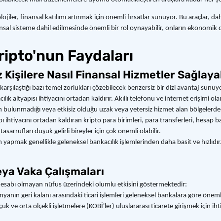
jiler, finansal katılımı artırmak için önemli fırsatlar sunuyor. Bu araçlar, dah
sal sisteme dahil edilmesinde önemli bir rol oynayabilir, onların ekonomik 
Kripto'nun Faydaları
 Kişilere Nasıl Finansal Hizmetler Sağlaya
şılaştığı bazı temel zorlukları çözebilecek benzersiz bir dizi avantaj sunuyor
nkacılık altyapısı ihtiyacını ortadan kaldırır. Akıllı telefonu ve internet erişim
ğın bulunmadığı veya etkisiz olduğu uzak veya yetersiz hizmet alan bölgelerde 
 ihtiyacını ortadan kaldıran kripto para birimleri, para transferleri, hesap bakı
asarrufları düşük gelirli bireyler için çok önemli olabilir.
em yapmak genellikle geleneksel bankacılık işlemlerinden daha basit ve hızlıdır.
ya Vaka Çalışmaları
 hesabı olmayan nüfus üzerindeki olumlu etkisini göstermektedir:
 dünyanın geri kalanı arasındaki ticari işlemleri geleneksel bankalara göre öne
çük ve orta ölçekli işletmelere (KOBİ'ler) uluslararası ticarete girişmek için i