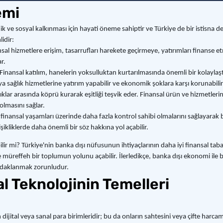
emi
ve sosyal kalkınması için hayati öneme sahiptir ve Türkiye de bir istisna de
idir:
 hizmetlere erişim, tasarrufları harekete geçirmeye, yatırımları finanse e
r.
Finansal katılım, hanelerin yoksulluktan kurtarılmasında önemli bir kolaylaştı
ya sağlık hizmetlerine yatırım yapabilir ve ekonomik şoklara karşı korunabilir
ılıklar arasında köprü kurarak eşitliği teşvik eder. Finansal ürün ve hizmetl
olmasını sağlar.
nansal yaşamları üzerinde daha fazla kontrol sahibi olmalarını sağlayarak bire
ikliklerde daha önemli bir söz hakkına yol açabilir.
bilir mi? Türkiye'nin banka dışı nüfusunun ihtiyaçlarının daha iyi finansal t
i ve müreffeh bir toplumun yolunu açabilir. İlerledikçe, banka dışı ekonomi 
 odaklanmak zorunludur.
l Teknolojinin Temelleri
n dijital veya sanal para birimleridir; bu da onların sahtesini veya çifte harc