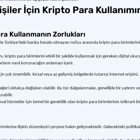
şiler İçin Kripto Para Kullanımı
ara Kullanmanın Zorlukları
ikle Türkiye'deki banka hesabı olmayan nüfus arasında kripto para birimlerin
ripto para birimlerini etkili bir şekilde kullanmak için gereken dijital okury
rların nasıl korunacağını anlamayı içerir.
çin çok önemlidir. Kırsal veya az gelişmiş bölgelerde tutarsız internet erişimi, 
değeri oldukça değişken olabilir. Bu tür dalgalanmalar, genellikle bir yatır
rabilir.
hizmetler için temel bir gereklilik olan kripto para birimlerinin istikrarlı bi
imlerine ilişkin düzenleyici çerçeve halen gelişmektedir. Gelecekteki politikal