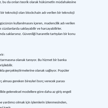
zlar, bu da onları teorik olarak hükümetin müdahalesine
ir teknoloji olan blockchain adı verilen bir teknoloji
gücünün kullanılmasını içeren, madencilik adı verilen
ik cüzdanlarda saklayabilir ve harcayabilirler.
anda saklarsınız. Güvenliği hararetle tartışılan bir konu
rir:
aktarmasına olanak tanıyor. Bu hizmet bir banka
şilebilir.
lıkla gerçekleştirmelerine olanak sağlıyor. Popüler
rç alması gereken bireyleri borç verecek parası
likle geleneksel modellere göre daha az giriş engeli
sine yardımcı olmak için işlemlerin izlenmesinden,
i içerir.