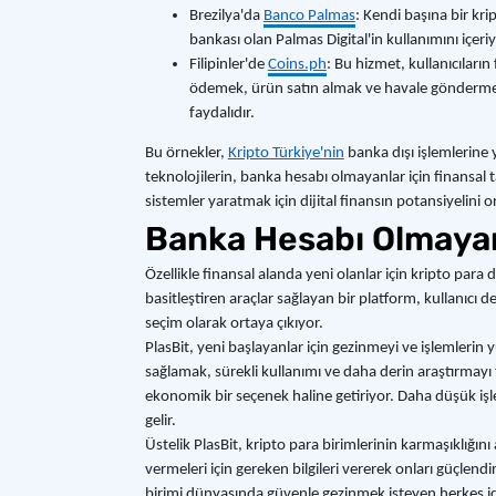
Brezilya'da
Banco Palmas
: Kendi başına bir kri
bankası olan Palmas Digital'in kullanımını içer
Filipinler'de
Coins.ph
: Bu hizmet, kullanıcıları
ödemek, ürün satın almak ve havale göndermek iç
faydalıdır.
Bu örnekler,
Kripto Türkiye'nin
banka dışı işlemlerine 
teknolojilerin, banka hesabı olmayanlar için finansa
sistemler yaratmak için dijital finansın potansiyelini 
Banka Hesabı Olmayan
Özellikle finansal alanda yeni olanlar için kripto par
basitleştiren araçlar sağlayan bir platform, kullanıcı
seçim olarak ortaya çıkıyor.
PlasBit, yeni başlayanlar için gezinmeyi ve işlemlerin y
sağlamak, sürekli kullanımı ve daha derin araştırmayı 
ekonomik bir seçenek haline getiriyor. Daha düşük işlem
gelir.
Üstelik PlasBit, kripto para birimlerinin karmaşıklığını
vermeleri için gereken bilgileri vererek onları güçlendir
birimi dünyasında güvenle gezinmek isteyen herkes içi