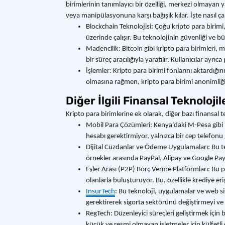
birimlerinin tanımlayıcı bir özelliği, merkezi olmayan
veya manipülasyonuna karşı bağışık kılar. İşte nasıl çal
Blockchain Teknolojisi: Çoğu kripto para birimi
üzerinde çalışır. Bu teknolojinin güvenliği ve bü
Madencilik: Bitcoin gibi kripto para birimleri,
bir süreç aracılığıyla yaratılır. Kullanıcılar ayr
İşlemler: Kripto para birimi fonlarını aktardığını
olmasına rağmen, kripto para birimi anonimliği
Diğer İlgili Finansal Teknoloji
Kripto para birimlerine ek olarak, diğer bazı finansal 
Mobil Para Çözümleri: Kenya'daki M-Pesa gibi h
hesabı gerektirmiyor, yalnızca bir cep telefonu
Dijital Cüzdanlar ve Ödeme Uygulamaları: Bu tekno
örnekler arasında PayPal, Alipay ve Google Pay 
Eşler Arası (P2P) Borç Verme Platformları: Bu p
olanlarla buluşturuyor. Bu, özellikle krediye eri
InsurTech
: Bu teknoloji, uygulamalar ve web sit
gerektirerek sigorta sektörünü değiştirmeyi ve
RegTech: Düzenleyici süreçleri geliştirmek için 
küçük ve resmi olmayan işletmeler için külfetli