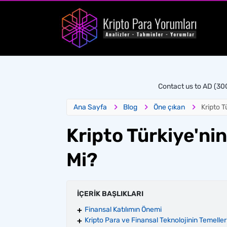
Contact us to AD (3
Ana Sayfa
Blog
Öne çıkan
Kripto T
Kripto Türkiye'nin
Mi?
İÇERİK BAŞLIKLARI
Finansal Katılımın Önemi
Kripto Para ve Finansal Teknolojinin Temeller