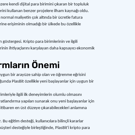
zere kendi dijital para birimini çıkaran bir topluluk
erini kullanan benzer projelere ilham kaynağı oldu.
 normal maliyetin çok altında bir ücretle fatura
ne erişiminin olmadığı bir ülkede bu özellikle
östergesi. Kripto para birimlerinin ve ilgili
inin ihtiyaçlarını karşılayan daha kapsayıcı ekonomik
rmların Önemi
 uygun bir arayüze sahip olan ve öğrenme eğrisini
unda PlasBit özellikle yeni başlayanlar için uygun bir
imleriyle ilgili ilk deneyimlerin olumlu olmasını
yatlandırma yapıları sunarak onu yeni başlayanlar için
n itibaren en üst düzeye çıkarabilecekleri anlamına
u eğitim desteği, kullanıcılara bilinçli kararlar
üşteri desteğiyle birleştiğinde, PlasBit'i kripto para