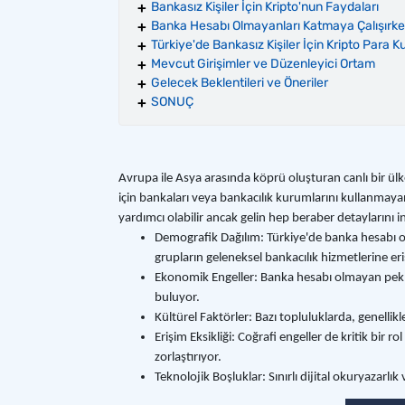
Bankasız Kişiler İçin Kripto'nun Faydaları
Banka Hesabı Olmayanları Katmaya Çalışırke
Türkiye'de Bankasız Kişiler İçin Kripto Para Ku
Mevcut Girişimler ve Düzenleyici Ortam
Gelecek Beklentileri ve Öneriler
SONUÇ
Avrupa ile Asya arasında köprü oluşturan canlı bir ülk
için bankaları veya bankacılık kurumlarını kullanmayan
yardımcı olabilir ancak gelin hep beraber detayların
Demografik Dağılım: Türkiye'de banka hesabı olm
grupların geleneksel bankacılık hizmetlerine erişi
Ekonomik Engeller: Banka hesabı olmayan pek çok
buluyor.
Kültürel Faktörler: Bazı topluluklarda, genellik
Erişim Eksikliği: Coğrafi engeller de kritik bir 
zorlaştırıyor.
Teknolojik Boşluklar: Sınırlı dijital okuryazarlı