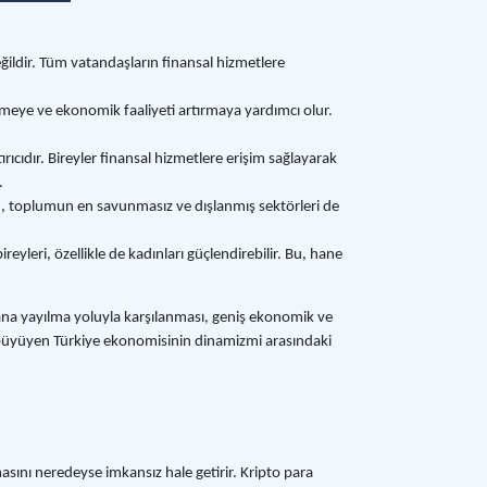
ğildir. Tüm vatandaşların finansal hizmetlere
tmeye ve ekonomik faaliyeti artırmaya yardımcı olur.
rıcıdır. Bireyler finansal hizmetlere erişim sağlayarak
.
erin, toplumun en savunmasız ve dışlanmış sektörleri de
yleri, özellikle de kadınları güçlendirebilir. Bu, hane
abana yayılma yoluyla karşılanması, geniş ekonomik ve
ile büyüyen Türkiye ekonomisinin dinamizmi arasındaki
amasını neredeyse imkansız hale getirir. Kripto para