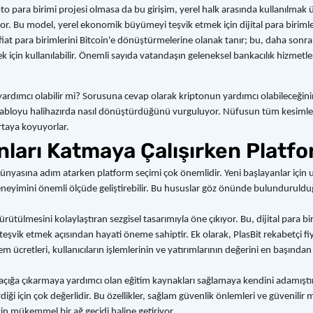
pto para birimi projesi olmasa da bu girişim, yerel halk arasında kullanılmak ü
iyor. Bu model, yerel ekonomik büyümeyi teşvik etmek için dijital para biriml
n fiat para birimlerini Bitcoin'e dönüştürmelerine olanak tanır; bu, daha sonra
in kullanılabilir. Önemli sayıda vatandaşın geleneksel bankacılık hizmetleri
yardımcı olabilir mi? Sorusuna cevap olarak kriptonun yardımcı olabileceğinin g
l tabloyu halihazırda nasıl dönüştürdüğünü vurguluyor. Nüfusun tüm kesimler
ortaya koyuyorlar.
ları Katmaya Çalışırken Platfo
a dünyasına adım atarken platform seçimi çok önemlidir. Yeni başlayanlar için
 deneyimini önemli ölçüde geliştirebilir. Bu hususlar göz önünde bulundurulduğ
ürütülmesini kolaylaştıran sezgisel tasarımıyla öne çıkıyor. Bu, dijital para bir
teşvik etmek açısından hayati öneme sahiptir. Ek olarak, PlasBit rekabetçi fi
 ücretleri, kullanıcıların işlemlerinin ve yatırımlarının değerini en başında
 açığa çıkarmaya yardımcı olan eğitim kaynakları sağlamaya kendini adamıştır. B
diği için çok değerlidir. Bu özellikler, sağlam güvenlik önlemleri ve güvenilir m
n mükemmel bir ağ geçidi haline getiriyor.