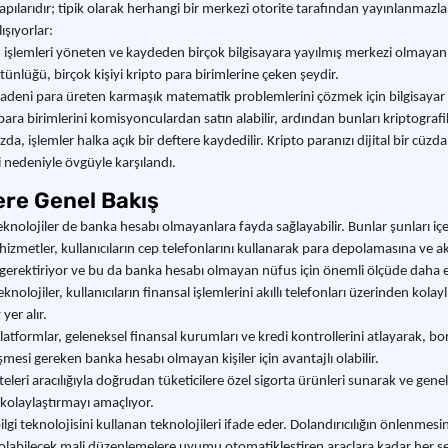
 yapılarıdır; tipik olarak herhangi bir merkezi otorite tarafından yayınlanma
ışıyorlar:
, işlemleri yöneten ve kaydeden birçok bilgisayara yayılmış merkezi olmayan b
tünlüğü, birçok kişiyi kripto para birimlerine çeken şeydir.
 madeni para üreten karmaşık matematik problemlerini çözmek için bilgisayar 
ıca para birimlerini komisyonculardan satın alabilir, ardından bunları kriptograf
zda, işlemler halka açık bir deftere kaydedilir. Kripto paranızı dijital bir cüzd
 nedeniyle övgüyle karşılandı.
lere Genel Bakış
teknolojiler de banka hesabı olmayanlara fayda sağlayabilir. Bunlar şunları içe
izmetler, kullanıcıların cep telefonlarını kullanarak para depolamasına ve 
 gerektiriyor ve bu da banka hesabı olmayan nüfus için önemli ölçüde daha eri
lojiler, kullanıcıların finansal işlemlerini akıllı telefonları üzerinden kolay
yer alır.
latformlar, geleneksel finansal kurumları ve kredi kontrollerini atlayarak, bo
şmesi gereken banka hesabı olmayan kişiler için avantajlı olabilir.
eleri aracılığıyla doğrudan tüketicilere özel sigorta ürünleri sunarak ve genel
 kolaylaştırmayı amaçlıyor.
bilgi teknolojisini kullanan teknolojileri ifade eder. Dolandırıcılığın önlenme
 olabilecek mali düzenlemelere uyumu otomatikleştiren araçlara kadar her şey