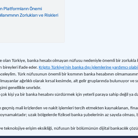
n Platformların Önemi
llanımının Zorlukları ve Riskleri
e olan Türkiye, banka hesabı olmayan nüfusu nedeniyle önemli bir zorlukla kar
 bireyleri ifade eder.
Kripto Türkiye'nin banka dışı işlemlerine yardımcı olabil
ı inceleylim. Türk nüfusunun önemli bir kısmının banka hesabının olmamasını
ayanlar ağırlıklı olarak kırsal kesimde, alt gelir gruplarında bulunuyor ve s
mi genellikle sınırlıdır.
 kişi ya bir banka hesabını sürdürmek için yeterli paraya sahip değil ya da b
le geçmiş mali krizlerden ve nakit işlemleri tercih etmekten kaynaklanan, fina
rol oynamaktadır; uzak bölgelerde fiziksel banka şubelerinin az sayıda olması, b
k ve teknolojiye erişim eksikliği, nüfusun bir bölümünün dijital bankacılık çözü